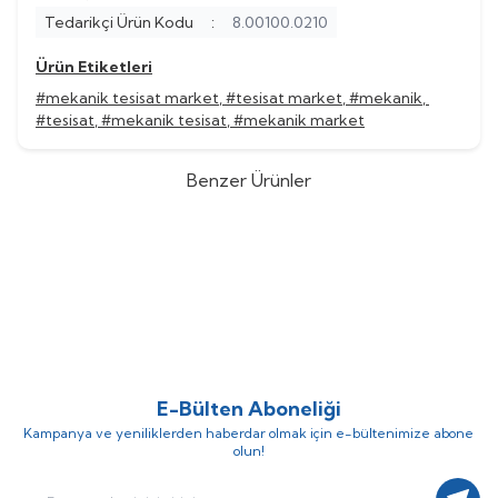
Tedarikçi Ürün Kodu
:
8.00100.0210
Ürün Etiketleri
#mekanik tesisat market
,
#tesisat market
,
#mekanik
,
#tesisat
,
#mekanik tesisat
,
#mekanik market
Benzer Ürünler
Wates
Wates 5000 lt. 16 Bar Dikey
Wates
Wates 5000 Lt. 10 Bar
%
44
%
44
Ayaklı Hidrofor Tankı
Dikey Ayaklı Hidrofor Tankı
(0)
(0)
E-Bülten Aboneliği
Kampanya ve yeniliklerden haberdar olmak için e-bültenimize abone
olun!