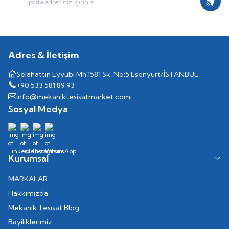
Kayıt
Adres & İletişim
Selahattin Eyyubi Mh.1581 Sk. No:5 Esenyurt/İSTANBUL
+90 533 581 89 93
info@mekaniktesisatmarket.com
Sosyal Medya
Kurumsal
MARKALAR
Hakkımızda
Mekanik Tesisat Blog
Bayiliklerimiz