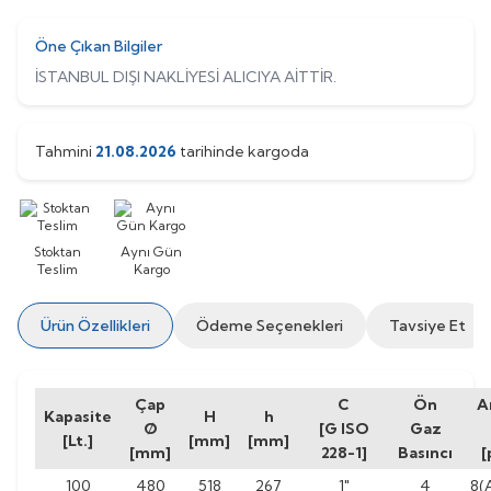
Öne Çıkan Bilgiler
İSTANBUL DIŞI NAKLİYESİ ALICIYA AİTTİR.
Tahmini
21.08.2026
tarihinde kargoda
Stoktan
Aynı Gün
Teslim
Kargo
Ürün Özellikleri
Ödeme Seçenekleri
Tavsiye Et
Çap
C
Ön
A
Kapasite
H
h
Ø
[G ISO
Gaz
[Lt.]
[mm]
[mm]
[mm]
228-1]
Basıncı
[
100
480
518
267
1"
4
8(