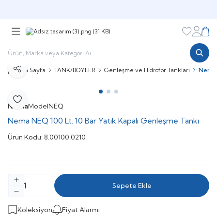
Şimdi sepette,
Aynı gün kargoda!
Favorileri
Hesabı
Sepe
Ana Sayfa
TANK/BOYLER
Genleşme ve Hidrofor Tankları
Nema N
Paylaş
Favoriye Ekle
Nema
Model
NEQ
Nema NEQ 100 Lt. 10 Bar Yatık Kapalı Genleşme Tankı
Ürün Kodu:
8.00100.0210
Sepete Ekle
Koleksiyon
Fiyat Alarmı