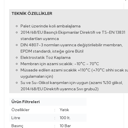
TEKNİK ÖZELLİKLER
Palet üzerinde koli ambalajlama
2014/68/EU Basınçlı Ekipmanlar Direktifi ve TS-EN 13831
standartları uyarınca
DIN 4807-3 normları uyarınca değiştirilebilir membran,
EPDM standardı, isteğe göre Bütil
Elektrostatik Toz Kaplama
Membran için azami sıcaklık: -10°C - 70°C
Müsaade edilen azami sıcaklık +110°C (+70°C sıhhi sıcak s
uygulamaları için)
Su ve Su-Glikol karışımları için uygun (azami %50 glikol,
2014/68/EU Direktifi uyarınca Sıvı grubu2)
Ürün Filtreleri
Özellikler
:
Yatık
Litre
:
100 lt.
Basınç
:
10 Bar