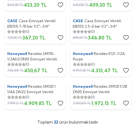
433,20
TL
409,20
TL
864,00
TL
840,00
TL
ükendi
Tükendi
CASE
Case Emniyet Ventili
CASE
Case Emniyet Ventili
%
Yeni
49
%
Yeni
50
(08151) 7-10 bar 1/2"-3/4"
(08151) 2,5-6 bar 1/2"-3/4"
(0)
(0)
367,20
TL
346,80
TL
720,00
TL
696,00
TL
Honeywell
Resideo SM110-
Honeywell
Resideo E121-1/2A
%
Yeni
38
%
Yeni
38
1/2A6.0 DN15 Emniyet Ventili
Purjör
(0)
(0)
450,67
TL
4.313,47
TL
726,88
TL
6.957,20
TL
Honeywell
Resideo SM120 1
Honeywell
Resideo SM120 1/2B
%
38
%
38
1/4A DN32 Emniyet Ventili
DN15 Emniyet Ventili
(0)
(0)
4.909,85
TL
1.972,13
TL
7.919,12
TL
3.180,85
TL
Toplam
22
ürün bulunmaktadır.