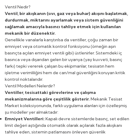
Ventil Nedir?
Ventil, bir akışkanın (sıvı, gaz veya buhar) akışını başlatmak,
durdurmak, miktarını ayarlamak veya sistem güvenliğini
sağlamak amacıyla basıncı tahliye etmek için kullanılan
mekanik bir düzenektir.
Genellikle vanalarla karıştırılsa da ventiller, çoğu zaman bir
emniyet veya otomatik kontrol fonksiyonu (örneğin aşırı
basınçta açılan emniyet ventili gibi) üstlenirler. Sistemdeki iç
basınca veya dışarıdan gelen bir uyarıya (yay kuvveti, basınç
farkı) tepki vererek çalışan bu ekipmanlar, tesisatın hem
işletme verimliliğini hem de can/mal güvenliğini koruyan kritik
kontrol noktalarıdır.
Ventil Modelleri Nelerdir?
Ventiller, tesisattaki görevlerine ve çalışma
mekanizmalarına göre çeşitlilik gösterir.
Mekanik Tesisat
Market koleksiyonunda, farklı uygulama alanları için özelleşmiş
şu modeller yer almaktadır:
Emniyet Ventilleri:
Kapalı devre sistemlerde basınç, set edilen
limit değeri aştığında otomatik olarak açılarak fazla akışkanı
tahliye eden, sistemin patlamasını önleyen güvenlik