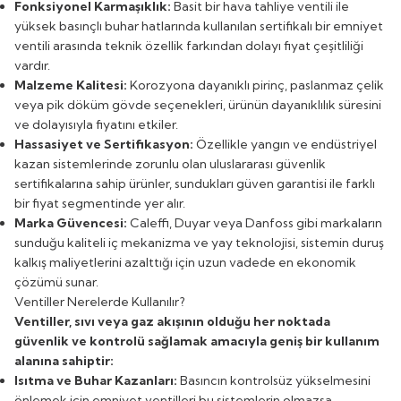
Fonksiyonel Karmaşıklık:
Basit bir hava tahliye ventili ile
yüksek basınçlı buhar hatlarında kullanılan sertifikalı bir emniyet
ventili arasında teknik özellik farkından dolayı fiyat çeşitliliği
vardır.
Malzeme Kalitesi:
Korozyona dayanıklı pirinç, paslanmaz çelik
veya pik döküm gövde seçenekleri, ürünün dayanıklılık süresini
ve dolayısıyla fiyatını etkiler.
Hassasiyet ve Sertifikasyon:
Özellikle yangın ve endüstriyel
kazan sistemlerinde zorunlu olan uluslararası güvenlik
sertifikalarına sahip ürünler, sundukları güven garantisi ile farklı
bir fiyat segmentinde yer alır.
Marka Güvencesi:
Caleffi, Duyar veya Danfoss gibi markaların
sunduğu kaliteli iç mekanizma ve yay teknolojisi, sistemin duruş
kalkış maliyetlerini azalttığı için uzun vadede en ekonomik
çözümü sunar.
Ventiller Nerelerde Kullanılır?
Ventiller, sıvı veya gaz akışının olduğu her noktada
güvenlik ve kontrolü sağlamak amacıyla geniş bir kullanım
alanına sahiptir:
Isıtma ve Buhar Kazanları:
Basıncın kontrolsüz yükselmesini
önlemek için emniyet ventilleri bu sistemlerin olmazsa