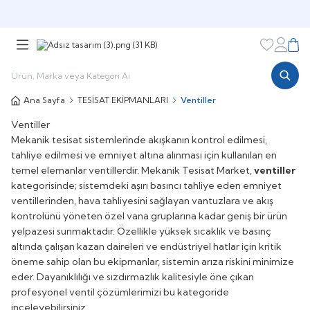
Şimdi sepette,
Aynı gün kargoda!
Favorileri
Hesabı
Sepe
Ana Sayfa
TESİSAT EKİPMANLARI
Ventiller
Ventiller
Mekanik tesisat sistemlerinde akışkanın kontrol edilmesi,
tahliye edilmesi ve emniyet altına alınması için kullanılan en
temel elemanlar ventillerdir. Mekanik Tesisat Market,
ventiller
kategorisinde; sistemdeki aşırı basıncı tahliye eden emniyet
ventillerinden, hava tahliyesini sağlayan vantuzlara ve akış
kontrolünü yöneten özel vana gruplarına kadar geniş bir ürün
yelpazesi sunmaktadır. Özellikle yüksek sıcaklık ve basınç
altında çalışan kazan daireleri ve endüstriyel hatlar için kritik
öneme sahip olan bu ekipmanlar, sistemin arıza riskini minimize
eder. Dayanıklılığı ve sızdırmazlık kalitesiyle öne çıkan
profesyonel ventil çözümlerimizi bu kategoride
inceleyebilirsiniz.