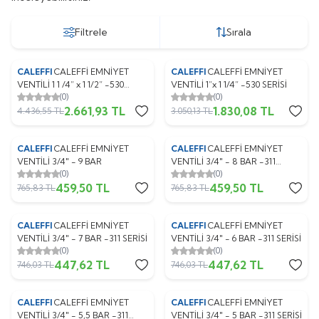
Filtrele
Sırala
CALEFFI
CALEFFİ EMNİYET
CALEFFI
CALEFFİ EMNİYET
%
Yeni
40
%
Yeni
40
VENTİLİ 1 1 /4” x 1 1/2” -530
VENTİLİ 1”x 1 1/4” -530 SERİSİ
(0)
(0)
SERİSİ
2.661,93
TL
1.830,08
TL
4.436,55
TL
3.050,13
TL
CALEFFI
CALEFFİ EMNİYET
CALEFFI
CALEFFİ EMNİYET
%
Yeni
40
%
Yeni
40
VENTİLİ 3/4" - 9 BAR
VENTİLİ 3/4" - 8 BAR -311
(0)
(0)
SERİSİ
459,50
TL
459,50
TL
765,83
TL
765,83
TL
CALEFFI
CALEFFİ EMNİYET
CALEFFI
CALEFFİ EMNİYET
%
Yeni
40
%
Yeni
40
VENTİLİ 3/4" - 7 BAR -311 SERİSİ
VENTİLİ 3/4" - 6 BAR -311 SERİSİ
(0)
(0)
447,62
TL
447,62
TL
746,03
TL
746,03
TL
CALEFFI
CALEFFİ EMNİYET
CALEFFI
CALEFFİ EMNİYET
%
Yeni
40
%
Yeni
40
VENTİLİ 3/4" - 5,5 BAR -311
VENTİLİ 3/4" - 5 BAR -311 SERİSİ