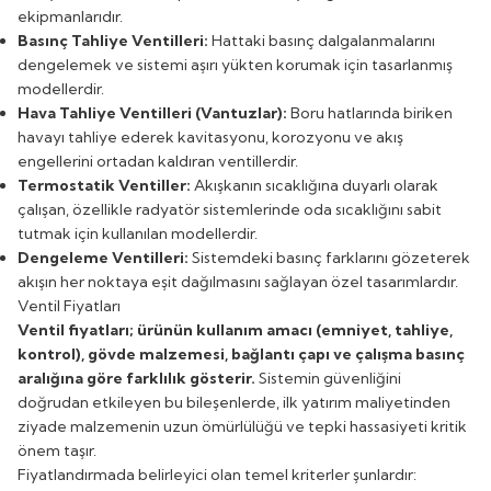
ekipmanlarıdır.
Basınç Tahliye Ventilleri:
Hattaki basınç dalgalanmalarını
dengelemek ve sistemi aşırı yükten korumak için tasarlanmış
modellerdir.
Hava Tahliye Ventilleri (Vantuzlar):
Boru hatlarında biriken
havayı tahliye ederek kavitasyonu, korozyonu ve akış
engellerini ortadan kaldıran ventillerdir.
Termostatik Ventiller:
Akışkanın sıcaklığına duyarlı olarak
çalışan, özellikle radyatör sistemlerinde oda sıcaklığını sabit
tutmak için kullanılan modellerdir.
Dengeleme Ventilleri:
Sistemdeki basınç farklarını gözeterek
akışın her noktaya eşit dağılmasını sağlayan özel tasarımlardır.
Ventil Fiyatları
Ventil fiyatları; ürünün kullanım amacı (emniyet, tahliye,
kontrol), gövde malzemesi, bağlantı çapı ve çalışma basınç
aralığına göre farklılık gösterir.
Sistemin güvenliğini
doğrudan etkileyen bu bileşenlerde, ilk yatırım maliyetinden
ziyade malzemenin uzun ömürlülüğü ve tepki hassasiyeti kritik
önem taşır.
Fiyatlandırmada belirleyici olan temel kriterler şunlardır: