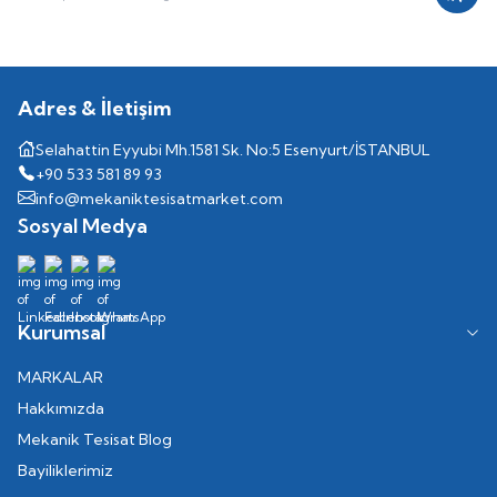
Kayıt
Adres & İletişim
Selahattin Eyyubi Mh.1581 Sk. No:5 Esenyurt/İSTANBUL
+90 533 581 89 93
info@mekaniktesisatmarket.com
Sosyal Medya
Kurumsal
MARKALAR
Hakkımızda
Mekanik Tesisat Blog
Bayiliklerimiz