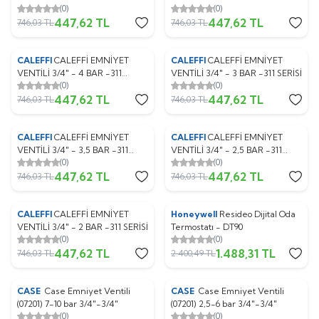
(0)
(0)
SERİSİ
447,62
TL
447,62
TL
746,03
TL
746,03
TL
CALEFFI
CALEFFİ EMNİYET
CALEFFI
CALEFFİ EMNİYET
%
Yeni
40
%
Yeni
40
VENTİLİ 3/4" - 4 BAR -311
VENTİLİ 3/4" - 3 BAR -311 SERİSİ
(0)
(0)
SERİSİ
447,62
TL
447,62
TL
746,03
TL
746,03
TL
CALEFFI
CALEFFİ EMNİYET
CALEFFI
CALEFFİ EMNİYET
%
Yeni
40
%
Yeni
40
VENTİLİ 3/4" - 3,5 BAR -311
VENTİLİ 3/4" - 2,5 BAR -311
(0)
(0)
SERİSİ
SERİSİ
447,62
TL
447,62
TL
746,03
TL
746,03
TL
CALEFFI
CALEFFİ EMNİYET
Honeywell
Resideo Dijital Oda
%
Yeni
40
%
Yeni
38
VENTİLİ 3/4" - 2 BAR -311 SERİSİ
Termostatı - DT90
(0)
(0)
447,62
TL
1.488,31
TL
746,03
TL
2.400,49
TL
ükendi
Tükendi
CASE
Case Emniyet Ventili
CASE
Case Emniyet Ventili
%
Yeni
50
%
Yeni
51
(07201) 7-10 bar 3/4"-3/4"
(07201) 2,5-6 bar 3/4"-3/4"
(0)
(0)