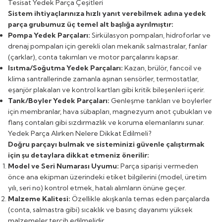
Tesisat Yedek Parça Çeşitleri
Sistem ihtiyaçlarınıza hızlı yanıt verebilmek adına yedek
parça grubumuz üç temel alt başlığa ayrılmıştır:
Pompa Yedek Parçaları
:
Sirkülasyon pompaları, hidroforlar ve
drenaj pompaları için gerekli olan mekanik salmastralar, fanlar
(çarklar), conta takımları ve motor parçalarını kapsar.
Isıtma/Soğutma Yedek Parçaları
:
Kazan, brülör, fancoil ve
klima santrallerinde zamanla aşınan sensörler, termostatlar,
eşanjör plakaları ve kontrol kartları gibi kritik bileşenleri içerir.
Tank/Boyler Yedek Parçaları
:
Genleşme tankları ve boylerler
için membranlar, hava sübapları, magnezyum anot çubukları ve
flanş contaları gibi sızdırmazlık ve koruma elemanlarını sunar.
Yedek Parça Alırken Nelere Dikkat Edilmeli?
Doğru parçayı bulmak ve sisteminizi güvenle çalıştırmak
için şu detaylara dikkat etmeniz önerilir:
Model ve Seri Numarası Uyumu:
Parça siparişi vermeden
önce ana ekipman üzerindeki etiket bilgilerini (model, üretim
yılı, seri no) kontrol etmek, hatalı alımların önüne geçer.
Malzeme Kalitesi:
Özellikle akışkanla temas eden parçalarda
(conta, salmastra gibi) sıcaklık ve basınç dayanımı yüksek
malzemeler tercih edilmelidir.