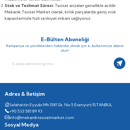
Stok ve Teslimat Süresi:
Tesisat arızaları genellikle acildir.
Mekanik Tesisat Market olarak, kritik parçalarda geniş stok
kapasitemizle hızlı sevkiyat imkanı sağlıyoruz.
E-Bülten Aboneliği
Kampanya ve yeniliklerden haberdar olmak için e-bültenimize abone
olun!
Kayıt
Adres & İletişim
Selahattin Eyyubi Mh.1581 Sk. No:5 Esenyurt/İSTANBUL
+90 533 581 89 93
info@mekaniktesisatmarket.com
Sosyal Medya