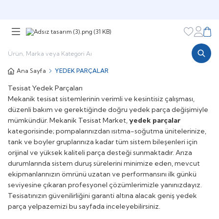
Şimdi sepette,
Aynı gün kargoda!
Favorileri
Hesabı
Sepe
Ana Sayfa
YEDEK PARÇALAR
Tesisat Yedek Parçaları
Mekanik tesisat sistemlerinin verimli ve kesintisiz çalışması,
düzenli bakım ve gerektiğinde doğru yedek parça değişimiyle
mümkündür. Mekanik Tesisat Market,
yedek parçalar
kategorisinde; pompalarınızdan ısıtma-soğutma ünitelerinize,
tank ve boyler gruplarınıza kadar tüm sistem bileşenleri için
orijinal ve yüksek kaliteli parça desteği sunmaktadır. Arıza
durumlarında sistem duruş sürelerini minimize eden, mevcut
ekipmanlarınızın ömrünü uzatan ve performansını ilk günkü
seviyesine çıkaran profesyonel çözümlerimizle yanınızdayız.
Tesisatınızın güvenilirliğini garanti altına alacak geniş yedek
parça yelpazemizi bu sayfada inceleyebilirsiniz.