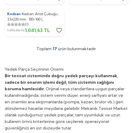
Kodsan
Kodsan Anot Çubuğu ,
%
19
33x220 mm , 100-160 L
(0)
1.041,63
TL
1.292,56
TL
Toplam
17
ürün bulunmaktadır.
Yedek Parça Seçiminin Önemi
Bir tesisat sisteminde doğru yedek parçayı kullanmak,
sadece bir onarım işlemi değil, tüm sistemin sağlığını
koruma hamlesidir.
Orijinal veya standartlara uygun parçalar
kullanılmadığında; sistem verimi düşer, enerji sarfiyatı artar ve
en önemlisi ana ekipmanlarda (pompa, kazan, brülör vb.) geri
dönülemez hasarlar meydana gelebilir. Mekanik Tesisat Market
olarak sunduğumuz yedek parçalar, tam uyumluluk ve uzun
kullanım ömrü kriterlerine göre seçilerek operasyonel
güvenliğinizi en üst düzeyde tutar.