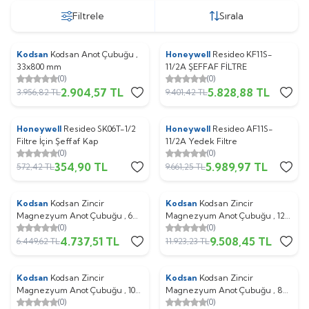
Filtrele
Sırala
Kodsan
Kodsan Anot Çubuğu ,
Honeywell
Resideo KF11S-
%
Yeni
27
%
Yeni
38
33x800 mm
11/2A ŞEFFAF FİLTRE
(0)
(0)
2.904,57
TL
5.828,88
TL
3.956,82
TL
9.401,42
TL
Honeywell
Resideo SK06T-1/2
Honeywell
Resideo AF11S-
%
Yeni
38
%
Yeni
38
Filtre İçin Şeffaf Kap
11/2A Yedek Filtre
(0)
(0)
354,90
TL
5.989,97
TL
572,42
TL
9.661,25
TL
Kodsan
Kodsan Zincir
Kodsan
Kodsan Zincir
%
27
%
20
Magnezyum Anot Çubuğu , 6
Magnezyum Anot Çubuğu , 12
(0)
(0)
Zincir , 800-1000L , KAT-KBS-
Zincir , 4000-5000L , KAT-KBS-
4.737,51
TL
9.508,45
TL
KEB
KBD-KEB
6.449,62
TL
11.923,23
TL
Kodsan
Kodsan Zincir
Kodsan
Kodsan Zincir
%
27
%
27
Magnezyum Anot Çubuğu , 10
Magnezyum Anot Çubuğu , 8
(0)
(0)
Zincir , 2500-3000L , KAT-KBS-
Zincir , 1500-2000L , KAT-KBS-