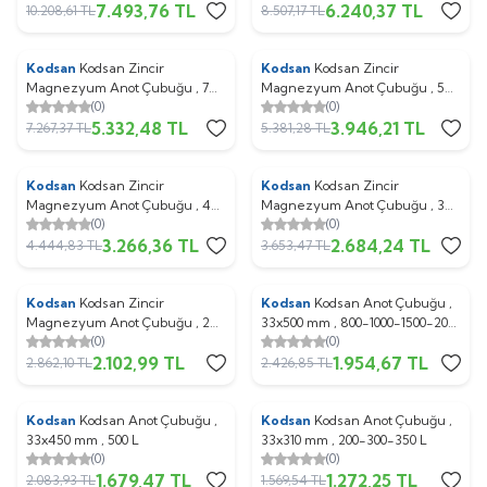
7.493,76
TL
6.240,37
TL
KBD-KEB
KBD-KEB
10.208,61
TL
8.507,17
TL
Kodsan
Kodsan Zincir
Kodsan
Kodsan Zincir
%
27
%
27
Magnezyum Anot Çubuğu , 7
Magnezyum Anot Çubuğu , 5
(0)
(0)
Zincir , 800-1000L , KBD
Zincir , 500L , KBD
5.332,48
TL
3.946,21
TL
7.267,37
TL
5.381,28
TL
Kodsan
Kodsan Zincir
Kodsan
Kodsan Zincir
%
27
%
27
Magnezyum Anot Çubuğu , 4
Magnezyum Anot Çubuğu , 3
(0)
(0)
Zincir , 500L , KAT-KBS-KEB
Zincir , 300L , KAT-KBS-KBD-
3.266,36
TL
2.684,24
TL
KEB
4.444,83
TL
3.653,47
TL
Kodsan
Kodsan Zincir
Kodsan
Kodsan Anot Çubuğu ,
%
27
%
19
Magnezyum Anot Çubuğu , 2
33x500 mm , 800-1000-1500-2000
(0)
(0)
Zincir , 100-160-200 L , KAT-KBS-
, 2500-3000, 4000-5000 Lt
2.102,99
TL
1.954,67
TL
KBD-KEB
2.862,10
TL
2.426,85
TL
Kodsan
Kodsan Anot Çubuğu ,
Kodsan
Kodsan Anot Çubuğu ,
%
19
%
19
33x450 mm , 500 L
33x310 mm , 200-300-350 L
(0)
(0)
1.679,47
TL
1.272,25
TL
2.083,93
TL
1.569,54
TL