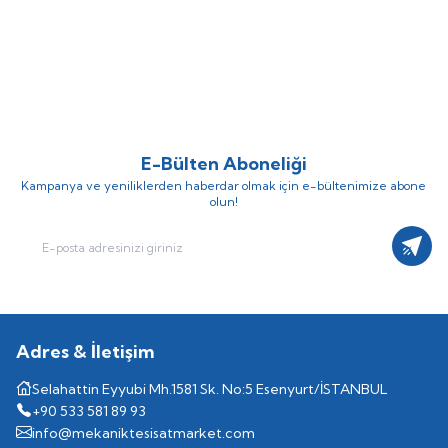
Honeywell
Resideo AF11S-11/2A
Honeywell
Resideo SK06T-1/2
%
Yeni
38
%
Yeni
38
Yedek Filtre
Filtre İçin Şeffaf Kap
(0)
(0)
5.989,97
TL
354,90
TL
9.661,25
TL
572,42
TL
E-Bülten Aboneliği
Kampanya ve yeniliklerden haberdar olmak için e-bültenimize abone
olun!
Kayıt
Adres & İletişim
Selahattin Eyyubi Mh.1581 Sk. No:5 Esenyurt/İSTANBUL
+90 533 581 89 93
info@mekaniktesisatmarket.com