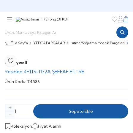
Şimdi sepette,
Aynı gün kargoda!
Favorileri
Hesabı
Sepe
Paylaş
Ana Sayfa
YEDEK PARÇALAR
Isıtma/Soğutma Yedek Parçaları
R
Honeywell
Favoriye Ekle
Resideo KF11S-11/2A ŞEFFAF FİLTRE
Ürün Kodu:
T4586
Sepete Ekle
Koleksiyon
Fiyat Alarmı