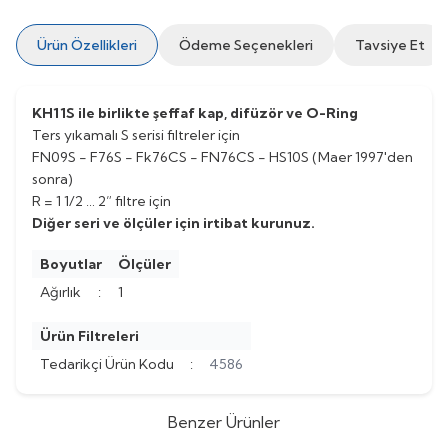
Ürün Özellikleri
Ödeme Seçenekleri
Tavsiye Et
KH11S ile birlikte şeffaf kap, difüzör ve O-Ring
Ters yıkamalı S serisi filtreler için
FN09S - F76S - Fk76CS - FN76CS - HS10S (Maer 1997'den
sonra)
R = 1 1/2 … 2” filtre için
Diğer seri ve ölçüler için irtibat kurunuz.
Boyutlar
Ölçüler
Ağırlık
:
1
Ürün Filtreleri
Tedarikçi Ürün Kodu
:
4586
Benzer Ürünler