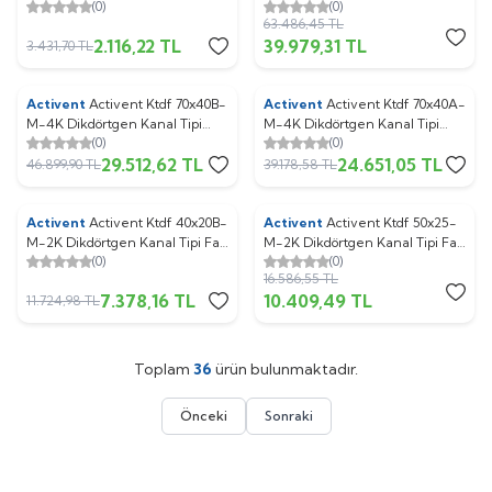
(0)
(0)
Fan (7750 m3/h)
63.486,45
TL
2.116,22
TL
39.979,31
TL
3.431,70
TL
Activent
Activent Ktdf 70x40B-
Activent
Activent Ktdf 70x40A-
%
37
%
37
M-4K Dikdörtgen Kanal Tipi
M-4K Dikdörtgen Kanal Tipi
(0)
(0)
Fan (5900 m3/h)
Fan (4500 m3/h)
29.512,62
TL
24.651,05
TL
46.899,90
TL
39.178,58
TL
Activent
Activent Ktdf 40x20B-
Activent
Activent Ktdf 50x25-
%
37
%
37
M-2K Dikdörtgen Kanal Tipi Fan
M-2K Dikdörtgen Kanal Tipi Fan
(0)
(0)
(1150 m3/h
(1610 m3/h)
16.586,55
TL
7.378,16
TL
10.409,49
TL
11.724,98
TL
Toplam
36
ürün bulunmaktadır.
Önceki
Sonraki