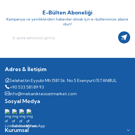
E-Bülten Aboneliği
Kampanya ve yeniliklerden haberdar olmak için e-bültenimize abone
olun!
Kayıt
Adres & İletişim
Selahattin Eyyubi Mh.1581 Sk. No:5 Esenyurt/İSTANBUL
+90 533 581 89 93
info@mekaniktesisatmarket.com
Sosyal Medya
Kurumsal