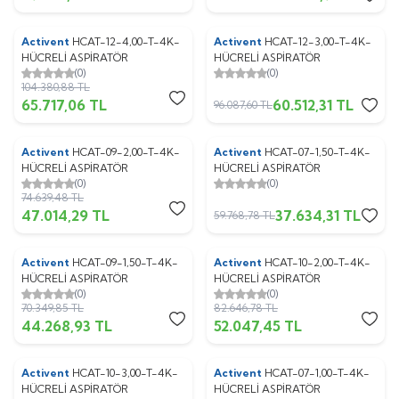
Activent
HCAT-12-4,00-T-4K-
Activent
HCAT-12-3,00-T-4K-
%
37
%
37
HÜCRELİ ASPİRATÖR
HÜCRELİ ASPİRATÖR
(0)
(0)
104.380,88
TL
65.717,06
TL
60.512,31
TL
96.087,60
TL
Activent
HCAT-09-2,00-T-4K-
Activent
HCAT-07-1,50-T-4K-
%
37
%
37
HÜCRELİ ASPİRATÖR
HÜCRELİ ASPİRATÖR
(0)
(0)
74.639,48
TL
47.014,29
TL
37.634,31
TL
59.768,78
TL
Activent
HCAT-09-1,50-T-4K-
Activent
HCAT-10-2,00-T-4K-
%
37
%
37
HÜCRELİ ASPİRATÖR
HÜCRELİ ASPİRATÖR
(0)
(0)
70.349,85
TL
82.646,78
TL
44.268,93
TL
52.047,45
TL
Activent
HCAT-10-3,00-T-4K-
Activent
HCAT-07-1,00-T-4K-
%
37
%
37
HÜCRELİ ASPİRATÖR
HÜCRELİ ASPİRATÖR