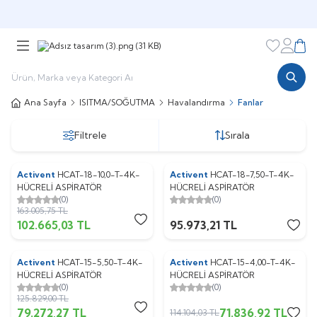
Şimdi sepette,
Aynı gün kargoda!
Favorileri
Hesabı
Sepe
Ana Sayfa
ISITMA/SOĞUTMA
Havalandırma
Fanlar
Filtrele
Sırala
Activent
HCAT-18-10,0-T-4K-
Activent
HCAT-18-7,50-T-4K-
%
37
HÜCRELİ ASPİRATÖR
HÜCRELİ ASPİRATÖR
(0)
(0)
163.005,75
TL
102.665,03
TL
95.973,21
TL
Activent
HCAT-15-5,50-T-4K-
Activent
HCAT-15-4,00-T-4K-
%
37
%
37
HÜCRELİ ASPİRATÖR
HÜCRELİ ASPİRATÖR
(0)
(0)
125.829,00
TL
79.272,27
TL
71.836,92
TL
114.104,03
TL