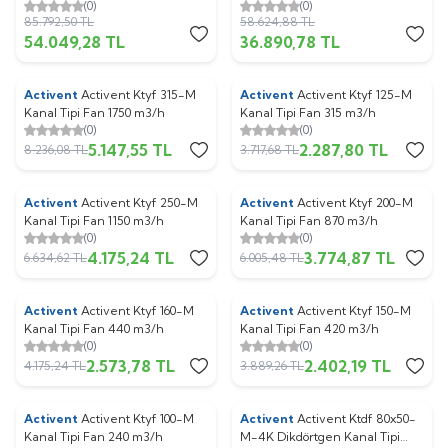
(0)
(0)
85.792,50
TL
58.624,88
TL
54.049,28
TL
36.890,78
TL
Activent
Activent Ktyf 315-M
Activent
Activent Ktyf 125-M
%
38
%
38
Kanal Tipi Fan 1750 m3/h
Kanal Tipi Fan 315 m3/h
(0)
(0)
5.147,55
TL
2.287,80
TL
8.236,08
TL
3.717,68
TL
Activent
Activent Ktyf 250-M
Activent
Activent Ktyf 200-M
%
37
%
37
Kanal Tipi Fan 1150 m3/h
Kanal Tipi Fan 870 m3/h
(0)
(0)
4.175,24
TL
3.774,87
TL
6.634,62
TL
6.005,48
TL
Activent
Activent Ktyf 160-M
Activent
Activent Ktyf 150-M
%
38
%
38
Kanal Tipi Fan 440 m3/h
Kanal Tipi Fan 420 m3/h
(0)
(0)
2.573,78
TL
2.402,19
TL
4.175,24
TL
3.889,26
TL
Activent
Activent Ktyf 100-M
Activent
Activent Ktdf 80x50-
%
38
%
37
Kanal Tipi Fan 240 m3/h
M-4K Dikdörtgen Kanal Tipi