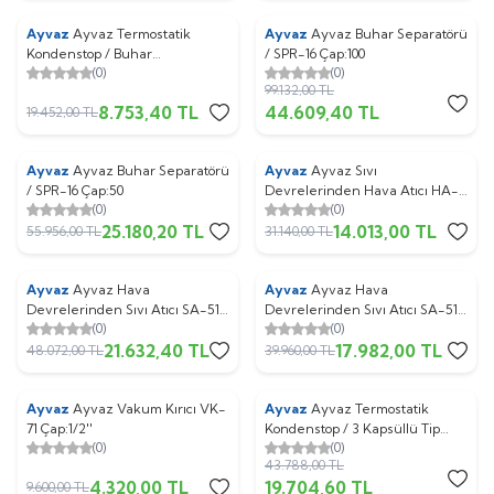
Ayvaz
Ayvaz Termostatik
Ayvaz
Ayvaz Buhar Separatörü
%
55
%
55
Kondenstop / Buhar
/ SPR-16 Çap:100
(0)
(0)
Devrelerinden Hava Atıcı TKK-
99.132,00
TL
61 Dişli ( Düz Tip ) Çap:1/2''
8.753,40
TL
44.609,40
TL
19.452,00
TL
Ayvaz
Ayvaz Buhar Separatörü
Ayvaz
Ayvaz Sıvı
%
55
%
55
/ SPR-16 Çap:50
Devrelerinden Hava Atıcı HA-
(0)
(0)
51 Dişli Çap:3/4''
25.180,20
TL
14.013,00
TL
55.956,00
TL
31.140,00
TL
Ayvaz
Ayvaz Hava
Ayvaz
Ayvaz Hava
%
55
%
55
Devrelerinden Sıvı Atıcı SA-51
Devrelerinden Sıvı Atıcı SA-51
(0)
(0)
Flanşlı Çap:25
Dişli Çap:1''
21.632,40
TL
17.982,00
TL
48.072,00
TL
39.960,00
TL
Ayvaz
Ayvaz Vakum Kırıcı VK-
Ayvaz
Ayvaz Termostatik
%
55
%
55
71 Çap:1/2''
Kondenstop / 3 Kapsüllü Tip
(0)
(0)
TKK-3 Dişli Çap:1''
43.788,00
TL
4.320,00
TL
19.704,60
TL
9.600,00
TL