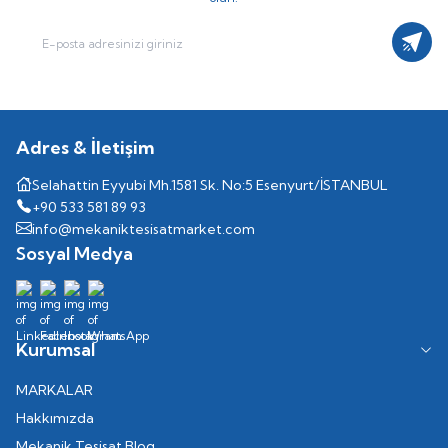
Kayıt
Adres & İletişim
Selahattin Eyyubi Mh.1581 Sk. No:5 Esenyurt/İSTANBUL
+90 533 581 89 93
info@mekaniktesisatmarket.com
Sosyal Medya
Kurumsal
MARKALAR
Hakkımızda
Mekanik Tesisat Blog