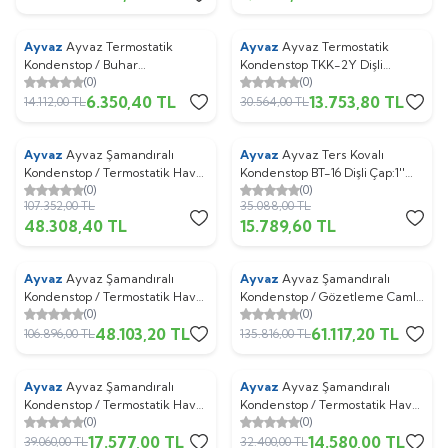
Ayvaz
Ayvaz Termostatik
Ayvaz
Ayvaz Termostatik
%
55
%
55
Kondenstop / Buhar
Kondenstop TKK-2Y Dişli
(0)
(0)
Devrelerinden Hava Atıcı TKK-
Çap:3/4''
6.350,40
TL
13.753,80
TL
11 Dişli ( Köşe Tip ) Çap:1/2''
14.112,00
TL
30.564,00
TL
Ayvaz
Ayvaz Şamandıralı
Ayvaz
Ayvaz Ters Kovalı
%
55
%
55
Kondenstop / Termostatik Hava
Kondenstop BT-16 Dişli Çap:1''
(0)
(0)
Tahliyeli SK-55 Dişli Çap: 1 1/2''
5,4 bar
107.352,00
TL
35.088,00
TL
48.308,40
TL
15.789,60
TL
Ayvaz
Ayvaz Şamandıralı
Ayvaz
Ayvaz Şamandıralı
%
55
%
55
Kondenstop / Termostatik Hava
Kondenstop / Gözetleme Camlı
(0)
(0)
Tahliyeli SK-61 Dişli Çap:1''
ve Fitreli SK-55LC Dişli Çap:1
48.103,20
TL
61.117,20
TL
1/2''
106.896,00
TL
135.816,00
TL
Ayvaz
Ayvaz Şamandıralı
Ayvaz
Ayvaz Şamandıralı
%
55
%
55
Kondenstop / Termostatik Hava
Kondenstop / Termostatik Hava
(0)
(0)
Tahliyeli SK-51 Flanşlı Çap:20
Tahliyeli SK-51 Dişli Çap:3/4''
17.577,00
TL
14.580,00
TL
39.060,00
TL
32.400,00
TL