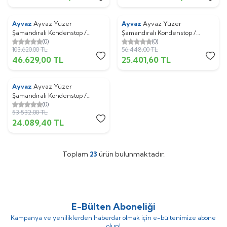
Ayvaz
Ayvaz Yüzer
Ayvaz
Ayvaz Yüzer
%
55
%
55
Şamandıralı Kondenstop /
Şamandıralı Kondenstop /
(0)
(0)
Termostatik Hava Tahliyeli SFK-
Termostatik Hava Tahliyeli SFK-
103.620,00
TL
56.448,00
TL
61 D Dişli Çap:1/2''
40 F Flanşlı Çap:20
46.629,00
TL
25.401,60
TL
Ayvaz
Ayvaz Yüzer
%
55
Şamandıralı Kondenstop /
(0)
Termostatik Hava Tahliyeli SFK-
53.532,00
TL
40 D Dişli Çap:3/4''
24.089,40
TL
Toplam
23
ürün bulunmaktadır.
E-Bülten Aboneliği
Kampanya ve yeniliklerden haberdar olmak için e-bültenimize abone
olun!