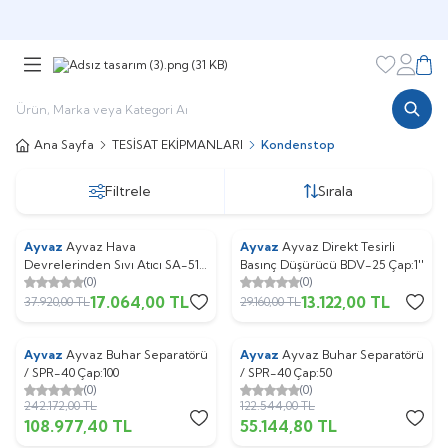
Şimdi sepette,
Aynı gün kargoda!
Favorileri
Hesabı
Sepe
Ana Sayfa
TESİSAT EKİPMANLARI
Kondenstop
Filtrele
Sırala
Ayvaz
Ayvaz Hava
Ayvaz
Ayvaz Direkt Tesirli
%
Yeni
55
%
55
Devrelerinden Sıvı Atıcı SA-51
Basınç Düşürücü BDV-25 Çap:1''
(0)
(0)
Dişli Çap:1/2"
17.064,00
TL
13.122,00
TL
37.920,00
TL
29.160,00
TL
Ayvaz
Ayvaz Buhar Separatörü
Ayvaz
Ayvaz Buhar Separatörü
%
55
%
55
/ SPR-40 Çap:100
/ SPR-40 Çap:50
(0)
(0)
242.172,00
TL
122.544,00
TL
108.977,40
TL
55.144,80
TL