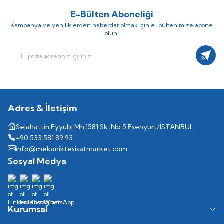
E-Bülten Aboneliği
Kampanya ve yeniliklerden haberdar olmak için e-bültenimize abone
olun!
Kayıt
Adres & İletişim
Selahattin Eyyubi Mh.1581 Sk. No:5 Esenyurt/İSTANBUL
+90 533 581 89 93
info@mekaniktesisatmarket.com
Sosyal Medya
Kurumsal