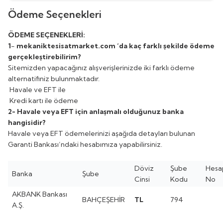
Ödeme Seçenekleri
ÖDEME SEÇENEKLERİ:
1
-
mekaniktesisatmarket.com ‘da kaç farklı
ş
ekilde
ö
deme
ger
ç
ekle
ş
tirebilirim?
Sitemizden yapacağınız alışverişlerinizde iki farklı ödeme
alternatifiniz bulunmaktadır.
Havale ve EFT ile
Kredi kartı ile ödeme
2- Havale veya EFT için anla
ş
mal
ı
oldu
ğ
unuz banka
hangisidir?
Havale veya EFT ödemelerinizi aşağıda detayları bulunan
Garanti Bankası’ndaki hesabımıza yapabilirsiniz.
Döviz
Şube
Hesa
Banka
Şube
Cinsi
Kodu
No
AKBANK Bankası
BAHÇEŞEHİR
TL
794
A.Ş.