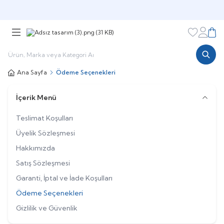
Şimdi sepette,
Aynı gün kargoda!
Favorileri
Hesabı
Sepe
Ana Sayfa
Ödeme Seçenekleri
İçerik Menü
Teslimat Koşulları
Üyelik Sözleşmesi
Hakkımızda
Satış Sözleşmesi
Garanti, İptal ve İade Koşulları
Ödeme Seçenekleri
Gizlilik ve Güvenlik