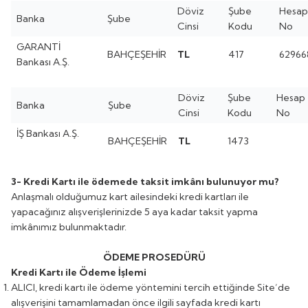
Döviz
Şube
Hesap
Banka
Şube
Cinsi
Kodu
No
GARANTİ
BAHÇEŞEHİR
TL
417
62966
Bankası A.Ş.
Döviz
Şube
Hesap
Banka
Şube
Cinsi
Kodu
No
İŞ Bankası A.Ş.
BAHÇEŞEHİR
TL
1473
3- Kredi Kartı ile ödemede taksit imkânı bulunuyor mu?
Anlaşmalı olduğumuz kart ailesindeki kredi kartları ile
yapacağınız alışverişlerinizde 5 aya kadar taksit yapma
imkânımız bulunmaktadır.
ÖDEME PROSEDÜRÜ
Kredi Kartı ile Ödeme İşlemi
ALICI, kredi kartı ile ödeme yöntemini tercih ettiğinde Site’de
alışverişini tamamlamadan önce ilgili sayfada kredi kartı