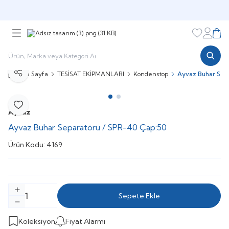
Şimdi sepette,
Aynı gün kargoda!
Favorileri
Hesabı
Sepe
Ana Sayfa
TESİSAT EKİPMANLARI
Kondenstop
Ayvaz Buhar Sep
Paylaş
Favoriye Ekle
Ayvaz
Ayvaz Buhar Separatörü / SPR-40 Çap:50
Ürün Kodu:
4169
Sepete Ekle
Koleksiyon
Fiyat Alarmı