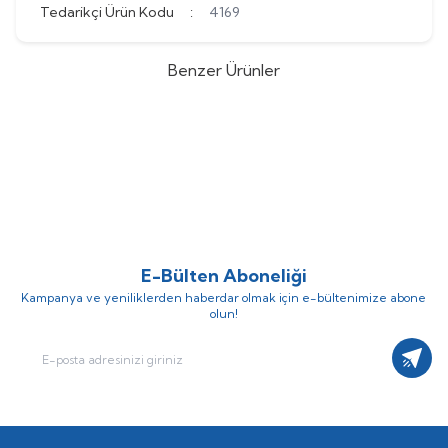
Tedarikçi Ürün Kodu
:
4169
Benzer Ürünler
Ayvaz
Ayvaz Buhar Separatörü /
Ayvaz
Ayvaz Şamandıralı
%
55
%
55
SPR-40 Çap:100
Kondenstop / Gözetleme Camlı
(0)
(0)
ve Fitreli SK-55LC Dişli Çap:1 1/2''
242.172,00
TL
108.977,40
TL
61.117,20
TL
135.816,00
TL
E-Bülten Aboneliği
Kampanya ve yeniliklerden haberdar olmak için e-bültenimize abone
olun!
Kayıt