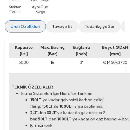
Stoktan
Aynı Gün
Teslim
Kargo
Ürün Özellikleri
Tavsiye Et
Tedarikçiye Sor
İ
Kapasite
Max. Basınç
Bağlantı
Boyut
ØDxH
[Lt.]
[Bar]
[Inch]
[mm]
5000
16
3"
Ø1450×3720
TEKNİK ÖZELLİKLER
Isıtma Sistemleri İçin Hidrofor Tankları
150LT
‘ye kadar galvanizli karbon çeliği
flanşı,
150LT
ile
1000LT
arası kaplamalı.
2LT
‘den
35LT
‘ye kadar ön gaz basıncı 2
bar,
50LT
‘den
1000LT
‘ye kadar ön gaz basıncı 4 bar.
Kırmızı renk.