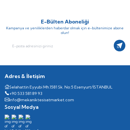
E-Bülten Aboneliği
Kampanya ve yeniliklerden haberdar olmak için e-bültenimize abone
olun!
Kayıt
Adres & İletişim
Selahattin Eyyubi Mh.1581 Sk. No:5 Esenyurt/İSTANBUL
+90 533 581 89 93
info@mekaniktesisatmarket.com
Sosyal Medya