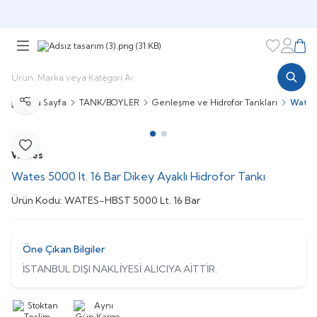
Şimdi sepette,
Aynı gün kargoda!
Favorileri
Hesabı
Sepe
Ana Sayfa
TANK/BOYLER
Genleşme ve Hidrofor Tankları
Wates 
Paylaş
Favoriye Ekle
Wates
Wates 5000 lt. 16 Bar Dikey Ayaklı Hidrofor Tankı
Ürün Kodu:
WATES-HBST 5000 Lt. 16 Bar
Öne Çıkan Bilgiler
İSTANBUL DIŞI NAKLİYESİ ALICIYA AİTTİR.