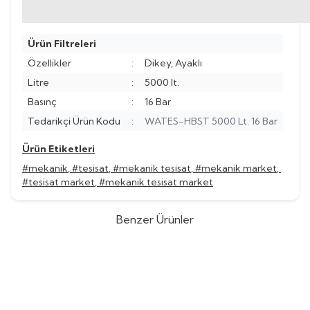
Ürün Filtreleri
Özellikler
:
Dikey, Ayaklı
Litre
:
5000 lt.
Basınç
:
16 Bar
Tedarikçi Ürün Kodu
:
WATES-HBST 5000 Lt. 16 Bar
Ürün Etiketleri
#mekanik
,
#tesisat
,
#mekanik tesisat
,
#mekanik market
,
#tesisat market
,
#mekanik tesisat market
Benzer Ürünler
Wates
Wates 5000 Lt. 10 Bar
Wates
Wates 4000 Lt. 16 Bar
%
44
%
44
Dikey Ayaklı Hidrofor Tankı
Dikey Ayaklı Hidrofor Tankı
(0)
(0)