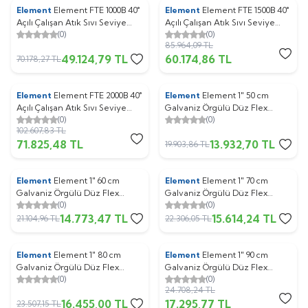
Element
Element FTE 1000B 40°
Element
Element FTE 1500B 40°
%
30
%
30
Açılı Çalışan Atık Sıvı Seviye
Açılı Çalışan Atık Sıvı Seviye
(0)
(0)
Flatör (1 koli : 15 adet )
Flatör (1 koli : 15 adet )
85.964,09
TL
49.124,79
TL
60.174,86
TL
70.178,27
TL
Element
Element FTE 2000B 40°
Element
Element 1" 50 cm
%
30
%
30
Açılı Çalışan Atık Sıvı Seviye
Galvaniz Örgülü Düz Flex
(0)
(0)
Flatör (1 koli : 15 adet )
Hortum (1 koli : 30 adet )
102.607,83
TL
71.825,48
TL
13.932,70
TL
19.903,86
TL
Element
Element 1" 60 cm
Element
Element 1" 70 cm
%
30
%
30
Galvaniz Örgülü Düz Flex
Galvaniz Örgülü Düz Flex
(0)
(0)
Hortum (1 koli : 30 adet )
Hortum (1 koli : 30 adet )
14.773,47
TL
15.614,24
TL
21.104,96
TL
22.306,05
TL
Element
Element 1" 80 cm
Element
Element 1" 90 cm
%
30
%
30
Galvaniz Örgülü Düz Flex
Galvaniz Örgülü Düz Flex
(0)
(0)
Hortum (1 koli : 30 adet )
Hortum (1 koli : 30 adet )
24.708,24
TL
16.455,00
TL
17.295,77
TL
23.507,15
TL