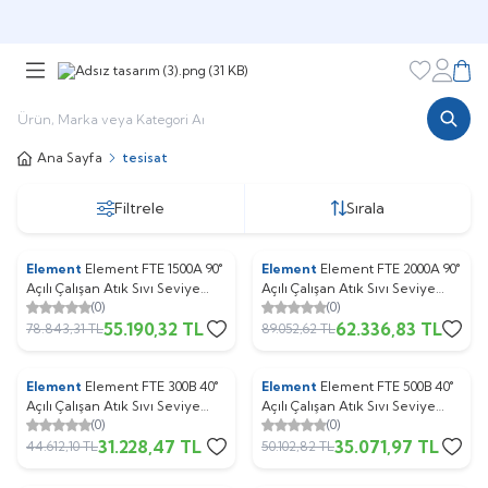
Şimdi sepette,
Aynı gün kargoda!
Favorileri
Hesabı
Sepe
Ana Sayfa
tesisat
Filtrele
Sırala
Element
Element FTE 1500A 90°
Element
Element FTE 2000A 90°
%
30
%
30
Açılı Çalışan Atık Sıvı Seviye
Açılı Çalışan Atık Sıvı Seviye
(0)
(0)
Flatör (1 koli : 15 adet )
Flatör (1 koli : 15 adet )
55.190,32
TL
62.336,83
TL
78.843,31
TL
89.052,62
TL
Element
Element FTE 300B 40°
Element
Element FTE 500B 40°
%
30
%
30
Açılı Çalışan Atık Sıvı Seviye
Açılı Çalışan Atık Sıvı Seviye
(0)
(0)
Flatör (1 koli : 15 adet )
Flatör (1 koli : 15 adet )
31.228,47
TL
35.071,97
TL
44.612,10
TL
50.102,82
TL