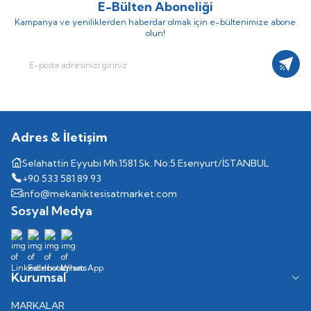
E-Bülten Aboneliği
Kampanya ve yeniliklerden haberdar olmak için e-bültenimize abone
olun!
Kayıt
Adres & İletişim
Selahattin Eyyubi Mh.1581 Sk. No:5 Esenyurt/İSTANBUL
+90 533 581 89 93
info@mekaniktesisatmarket.com
Sosyal Medya
Kurumsal
MARKALAR