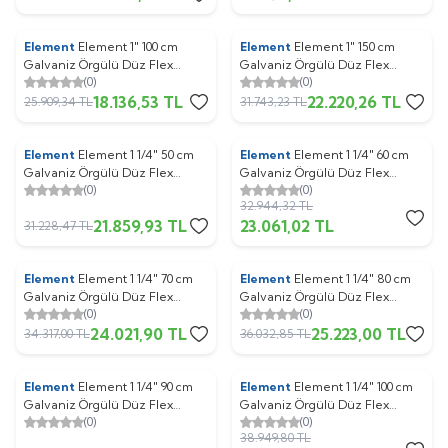
Element
Element 1" 100 cm
Element
Element 1" 150 cm
%
30
%
30
Galvaniz Örgülü Düz Flex
Galvaniz Örgülü Düz Flex
(0)
(0)
Hortum (1 koli : 30 adet )
Hortum (1 koli : 30 adet )
18.136,53
TL
22.220,26
TL
25.909,34
TL
31.743,23
TL
Element
Element 1 1/4" 50 cm
Element
Element 1 1/4" 60 cm
%
30
%
30
Galvaniz Örgülü Düz Flex
Galvaniz Örgülü Düz Flex
(0)
(0)
Hortum (1 koli : 30 adet )
Hortum (1 koli : 30 adet )
32.944,32
TL
21.859,93
TL
23.061,02
TL
31.228,47
TL
Element
Element 1 1/4" 70 cm
Element
Element 1 1/4" 80 cm
%
30
%
30
Galvaniz Örgülü Düz Flex
Galvaniz Örgülü Düz Flex
(0)
(0)
Hortum (1 koli : 30 adet )
Hortum (1 koli : 30 adet )
24.021,90
TL
25.223,00
TL
34.317,00
TL
36.032,85
TL
Element
Element 1 1/4" 90 cm
Element
Element 1 1/4" 100 cm
%
30
%
30
Galvaniz Örgülü Düz Flex
Galvaniz Örgülü Düz Flex
(0)
(0)
Hortum (1 koli : 30 adet )
Hortum (1 koli : 30 adet )
38.949,80
TL