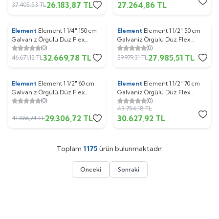
26.183,87
TL
27.264,86
TL
37.405,53
TL
Element
Element 1 1/4" 150 cm
Element
Element 1 1/2" 50 cm
%
30
%
30
Galvaniz Örgülü Düz Flex
Galvaniz Örgülü Düz Flex
(0)
(0)
Hortum (1 koli : 30 adet )
Hortum (1 koli : 30 adet )
32.669,78
TL
27.985,51
TL
46.671,12
TL
39.979,31
TL
Element
Element 1 1/2" 60 cm
Element
Element 1 1/2" 70 cm
%
30
%
30
Galvaniz Örgülü Düz Flex
Galvaniz Örgülü Düz Flex
(0)
(0)
Hortum (1 koli : 30 adet )
Hortum (1 koli : 30 adet )
43.754,18
TL
29.306,72
TL
30.627,92
TL
41.866,74
TL
Toplam
1175
ürün bulunmaktadır.
Önceki
Sonraki