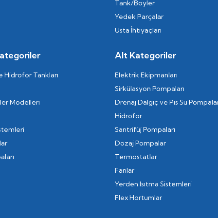
Tank/Boyler
Yedek Parçalar
Usta İhtiyaçları
ategoriler
Alt Kategoriler
 Hidrofor Tankları
Elektrik Ekipmanları
Sirkülasyon Pompaları
er Modelleri
Drenaj Dalgıç ve Pis Su Pompalar
Hidrofor
stemleri
Santrifüj Pompaları
lar
Dozaj Pompalar
aları
Termostatlar
Fanlar
Yerden Isıtma Sistemleri
Flex Hortumlar