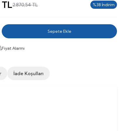
TL
2.870,54
TL
%
38
İndirim
Sepete Ekle
Fiyat Alarmı
r
İade Koşulları