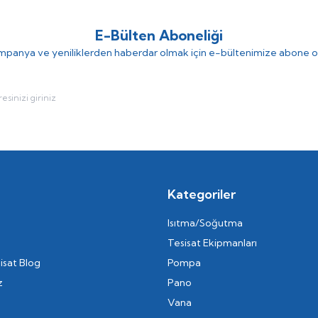
E-Bülten Aboneliği
panya ve yeniliklerden haberdar olmak için e-bültenimize abone o
Kategoriler
Isıtma/Soğutma
Tesisat Ekipmanları
isat Blog
Pompa
z
Pano
Vana