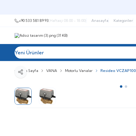
+90 533 581 89 93
(Haftaiçi 08:00 - 18:00)
Anasayfa
Kategoriler
Yeni Ürünler
Tüm Kategoriler
Müşteri Hizmetleri
İ
Ana Sayfa
VANA
Motorlu Vanalar
Resideo VCZAP1000 
Paylaş