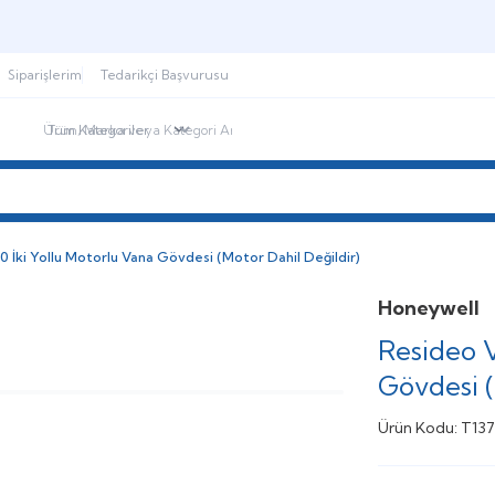
Şimdi sepette,
Aynı gün kargoda!
Siparişlerim
Tedarikçi Başvurusu
ndirimdekiler
İletişim
Blog
İki Yollu Motorlu Vana Gövdesi (Motor Dahil Değildir)
Honeywell
Resideo 
Gövdesi (
Ürün Kodu:
T13