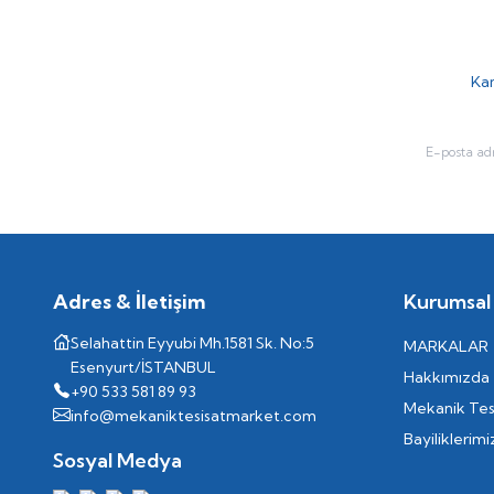
Kam
Adres & İletişim
Kurumsal
Selahattin Eyyubi Mh.1581 Sk. No:5
MARKALAR
Esenyurt/İSTANBUL
Hakkımızda
+90 533 581 89 93
Mekanik Tes
info@mekaniktesisatmarket.com
Bayiliklerimi
Sosyal Medya