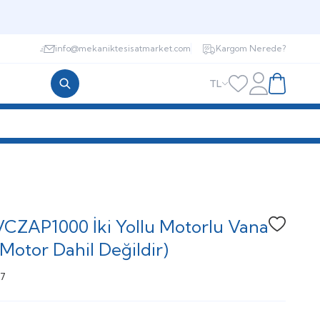
info@mekaniktesisatmarket.com
Kargom Nerede?
TL
Hesabım
Favorilerim
Sepetim
VCZAP1000 İki Yollu Motorlu Vana
Favoriye
Motor Dahil Değildir)
77