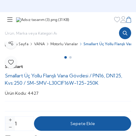
Şimdi sepette,
Aynı gün kargoda!
Favorileri
Hesabı
Sepe
Ana Sayfa
VANA
Motorlu Vanalar
Smallart Üç Yollu Flanşlı V
Paylaş
Favoriye Ekle
Smallart
Smallart Üç Yollu Flanşlı Vana Gövdesi / PN16, DN125,
Kvs:250 / SM-SMV-L30CIF16W-125-250K
Ürün Kodu:
4427
Sepete Ekle