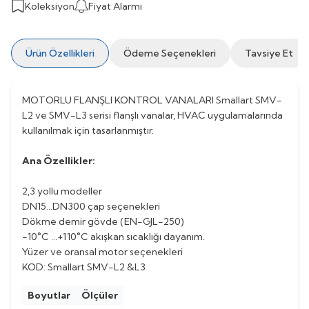
Koleksiyon
Fiyat Alarmı
Ürün Özellikleri
Ödeme Seçenekleri
Tavsiye Et
MOTORLU FLANŞLI KONTROL VANALARI Smallart SMV-
L2 ve SMV-L3 serisi flanşlı vanalar, HVAC uygulamalarında
kullanılmak için tasarlanmıştır.
Ana Özellikler:
2,3 yollu modeller
DN15…DN300 çap seçenekleri
Dökme demir gövde (EN-GJL-250)
-10°C …+110°C akışkan sıcaklığı dayanım.
Yüzer ve oransal motor seçenekleri
KOD: Smallart SMV-L2 &L3
Boyutlar
Ölçüler