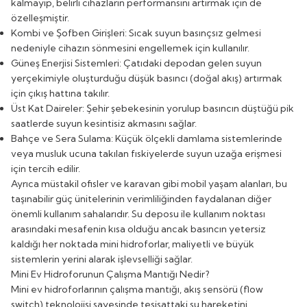
kalmayıp, belirli cihazların performansını artırmak için de
özelleşmiştir.
Kombi ve Şofben Girişleri: Sıcak suyun basınçsız gelmesi
nedeniyle cihazın sönmesini engellemek için kullanılır.
Güneş Enerjisi Sistemleri: Çatıdaki depodan gelen suyun
yerçekimiyle oluşturduğu düşük basıncı (doğal akış) artırmak
için çıkış hattına takılır.
Üst Kat Daireler: Şehir şebekesinin yorulup basıncın düştüğü pik
saatlerde suyun kesintisiz akmasını sağlar.
Bahçe ve Sera Sulama: Küçük ölçekli damlama sistemlerinde
veya musluk ucuna takılan fıskiyelerde suyun uzağa erişmesi
için tercih edilir.
Ayrıca müstakil ofisler ve karavan gibi mobil yaşam alanları, bu
taşınabilir güç ünitelerinin verimliliğinden faydalanan diğer
önemli kullanım sahalarıdır. Su deposu ile kullanım noktası
arasındaki mesafenin kısa olduğu ancak basıncın yetersiz
kaldığı her noktada mini hidroforlar, maliyetli ve büyük
sistemlerin yerini alarak işlevselliği sağlar.
Mini Ev Hidroforunun Çalışma Mantığı Nedir?
Mini ev hidroforlarının çalışma mantığı, akış sensörü (flow
switch) teknolojisi sayesinde tesisattaki su hareketini