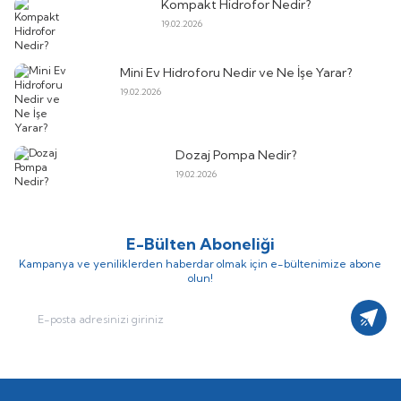
Kompakt Hidrofor Nedir?
19.02.2026
Mini Ev Hidroforu Nedir ve Ne İşe Yarar?
19.02.2026
Dozaj Pompa Nedir?
19.02.2026
E-Bülten Aboneliği
Kampanya ve yeniliklerden haberdar olmak için e-bültenimize abone
olun!
Kayıt