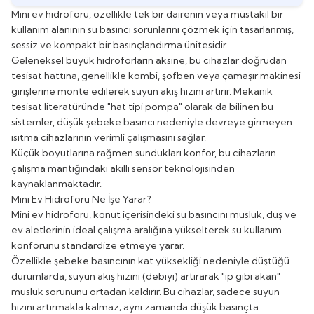
Mini ev hidroforu, özellikle tek bir dairenin veya müstakil bir
kullanım alanının su basıncı sorunlarını çözmek için tasarlanmış,
sessiz ve kompakt bir basınçlandırma ünitesidir.
Geleneksel büyük hidroforların aksine, bu cihazlar doğrudan
tesisat hattına, genellikle kombi, şofben veya çamaşır makinesi
girişlerine monte edilerek suyun akış hızını artırır. Mekanik
tesisat literatüründe "hat tipi pompa" olarak da bilinen bu
sistemler, düşük şebeke basıncı nedeniyle devreye girmeyen
ısıtma cihazlarının verimli çalışmasını sağlar.
Küçük boyutlarına rağmen sundukları konfor, bu cihazların
çalışma mantığındaki akıllı sensör teknolojisinden
kaynaklanmaktadır.
Mini Ev Hidroforu Ne İşe Yarar?
Mini ev hidroforu, konut içerisindeki su basıncını musluk, duş ve
ev aletlerinin ideal çalışma aralığına yükselterek su kullanım
konforunu standardize etmeye yarar.
Özellikle şebeke basıncının kat yüksekliği nedeniyle düştüğü
durumlarda, suyun akış hızını (debiyi) artırarak "ip gibi akan"
musluk sorununu ortadan kaldırır. Bu cihazlar, sadece suyun
hızını artırmakla kalmaz; aynı zamanda düşük basınçta