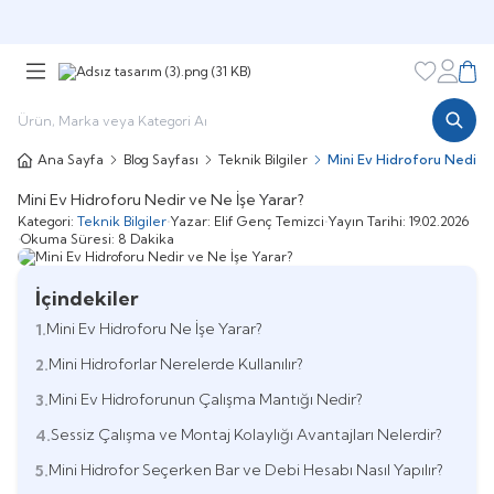
Şimdi sepette,
Aynı gün kargoda!
Favorileri
Hesabı
Sepe
Ana Sayfa
Blog Sayfası
Teknik Bilgiler
Mini Ev Hidroforu Nedir v
Mini Ev Hidroforu Nedir ve Ne İşe Yarar?
Kategori:
Teknik Bilgiler
•
Yazar:
Elif Genç Temizci
•
Yayın Tarihi:
19.02.2026
•
Okuma Süresi:
8 Dakika
İçindekiler
Mini Ev Hidroforu Ne İşe Yarar?
1.
Mini Hidroforlar Nerelerde Kullanılır?
2.
Mini Ev Hidroforunun Çalışma Mantığı Nedir?
3.
Sessiz Çalışma ve Montaj Kolaylığı Avantajları Nelerdir?
4.
Mini Hidrofor Seçerken Bar ve Debi Hesabı Nasıl Yapılır?
5.