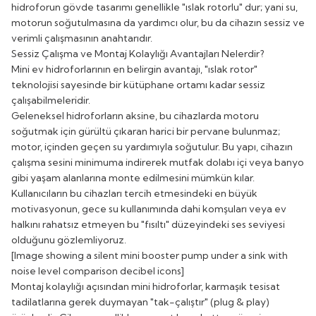
hidroforun gövde tasarımı genellikle "ıslak rotorlu" dur; yani su,
motorun soğutulmasına da yardımcı olur, bu da cihazın sessiz ve
verimli çalışmasının anahtarıdır.
Sessiz Çalışma ve Montaj Kolaylığı Avantajları Nelerdir?
Mini ev hidroforlarının en belirgin avantajı, "ıslak rotor"
teknolojisi sayesinde bir kütüphane ortamı kadar sessiz
çalışabilmeleridir.
Geleneksel hidroforların aksine, bu cihazlarda motoru
soğutmak için gürültü çıkaran harici bir pervane bulunmaz;
motor, içinden geçen su yardımıyla soğutulur. Bu yapı, cihazın
çalışma sesini minimuma indirerek mutfak dolabı içi veya banyo
gibi yaşam alanlarına monte edilmesini mümkün kılar.
Kullanıcıların bu cihazları tercih etmesindeki en büyük
motivasyonun, gece su kullanımında dahi komşuları veya ev
halkını rahatsız etmeyen bu "fısıltı" düzeyindeki ses seviyesi
olduğunu gözlemliyoruz.
[Image showing a silent mini booster pump under a sink with
noise level comparison decibel icons]
Montaj kolaylığı açısından mini hidroforlar, karmaşık tesisat
tadilatlarına gerek duymayan "tak-çalıştır" (plug & play)