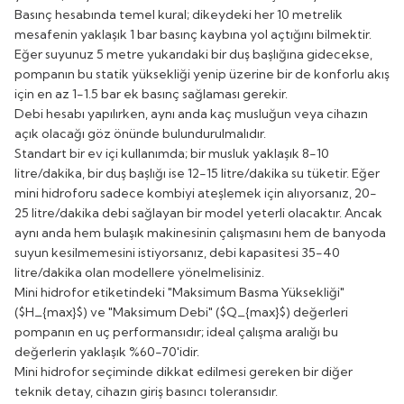
Basınç hesabında temel kural; dikeydeki her 10 metrelik
mesafenin yaklaşık 1 bar basınç kaybına yol açtığını bilmektir.
Eğer suyunuz 5 metre yukarıdaki bir duş başlığına gidecekse,
pompanın bu statik yüksekliği yenip üzerine bir de konforlu akış
için en az 1-1.5 bar ek basınç sağlaması gerekir.
Debi hesabı yapılırken, aynı anda kaç musluğun veya cihazın
açık olacağı göz önünde bulundurulmalıdır.
Standart bir ev içi kullanımda; bir musluk yaklaşık 8-10
litre/dakika, bir duş başlığı ise 12-15 litre/dakika su tüketir. Eğer
mini hidroforu sadece kombiyi ateşlemek için alıyorsanız, 20-
25 litre/dakika debi sağlayan bir model yeterli olacaktır. Ancak
aynı anda hem bulaşık makinesinin çalışmasını hem de banyoda
suyun kesilmemesini istiyorsanız, debi kapasitesi 35-40
litre/dakika olan modellere yönelmelisiniz.
Mini hidrofor etiketindeki "Maksimum Basma Yüksekliği"
($H_{max}$) ve "Maksimum Debi" ($Q_{max}$) değerleri
pompanın en uç performansıdır; ideal çalışma aralığı bu
değerlerin yaklaşık %60-70'idir.
Mini hidrofor seçiminde dikkat edilmesi gereken bir diğer
teknik detay, cihazın giriş basıncı toleransıdır.