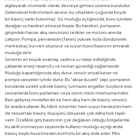
algılayarak otomatik olarak devreye girmesi üzerine kuruludur.
Geleneksel hidroforların aksine, bu cihazların çoğunda büyük
bir basınç tankı bulunmaz. Siz musluğu açtığınızda, boru içindeki
durağan su hareket etmeye başlar. Bu hareket, pompanın
girişindeki hassas akış sensörünü tetikler ve motoru anında
çalıştırır. Pompa, pervanesini (fanını) yüksek hızla döndürerek
merkezkaç kuvveti oluşturur ve suyun hızını/basıncını artırarak
musluğa iletir.
Sistemin en büyük avantajı, sadece su talep edildiğinde
çalışarak enerji tasarrufu ve tesisat güvenliği sağlamasıdır.
Musluğu kapattığınızda akış durur, sensör sinyali keser ve
pompa saniyeler içinde durur. Bu "akışa duyarlı" yapı, pompanın
borularda sürekli yüksek basınç tutmasını engeller; böylece eski
tesisatlarda boru patlaması veya sızıntı riskini minimuma indirir.
Bazı gelişmiş modellerde ise hem akış hem de basınç sensörü
bir arada kullanılır. Bu hibrit sistemler, hem suyun hareketini hem
de tesisattaki basınç düşüşünü izleyerek çok daha hızlı tepki
verir. Özellikle giriş basıncının çok değişken olduğu bölgelerde,
bu akıllı otomasyon sayesinde kullanıcı musluğu açtığı anda
basınç kaybı hissetmeden konforlu bir akış elde eder. Mini