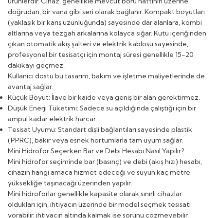
ürünlerdir. Cihaz, genellikle mevcut boru hattının üzerine
doğrudan, bir vana gibi seri olarak bağlanır. Kompakt boyutları
(yaklaşık bir karış uzunluğunda) sayesinde dar alanlara, kombi
altlarına veya tezgah arkalarına kolayca sığar. Kutu içeriğinden
çıkan otomatik akış şalteri ve elektrik kablosu sayesinde,
profesyonel bir tesisatçı için montaj süresi genellikle 15-20
dakikayı geçmez.
Kullanıcı dostu bu tasarım, bakım ve işletme maliyetlerinde de
avantaj sağlar.
Küçük Boyut: İlave bir kaide veya geniş bir alan gerektirmez.
Düşük Enerji Tüketimi: Sadece su açıldığında çalıştığı için bir
ampul kadar elektrik harcar.
Tesisat Uyumu: Standart dişli bağlantıları sayesinde plastik
(PPRC), bakır veya esnek hortumlarla tam uyum sağlar.
Mini Hidrofor Seçerken Bar ve Debi Hesabı Nasıl Yapılır?
Mini hidrofor seçiminde bar (basınç) ve debi (akış hızı) hesabı,
cihazın hangi amaca hizmet edeceği ve suyun kaç metre
yüksekliğe taşınacağı üzerinden yapılır.
Mini hidroforlar genellikle kapasite olarak sınırlı cihazlar
oldukları için, ihtiyacın üzerinde bir model seçmek tesisatı
yorabilir, ihtiyacın altında kalmak ise sorunu çözmeyebilir.