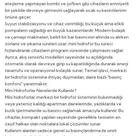
ateşleme yapmayan kombi ve şofben gibi cihazların emniyetli
bir şekilde devreye girmesini sağlayarak sıcak su kesintilerinin
önüne geçer.
Suyun stabilizasyonu ve cihaz verimliliği, bu küçük ama etkili
pompaların sağladığı en büyük kazanımlardır. Modern bulaşık
ve çamaşır makineleri, belirli bir bar basıncının altında su alırken
zorlanır ve yıkama süreleri uzar; mini hidrofor bu süreci
hızlandırarak cihazların program süresinde çalışmasını sağlar.
Ayrıca, akış sensörlü modelleri sayesinde su açıldığında
otomatik olarak devreye girip su kapatıldığında durarak enerji
tasarrufu ve operasyonel kolaylık sunar. Temel işlevi, merkezi
bir hidrofor sistemine ihtiyaç duymadan, daire bazlı "basınç
konforu" yaratmaktır.
Mini Hidroforlar Nerelerde Kullanılır?
Mini hidroforlar, merkezi bir hidrofor sisteminin bulunmadığı
veya yetersiz kaldığı apartman dairelerinde, yazlıklarda ve
butik işletmelerde su basıncı sağlamak amacıyla kullanılır. Bu
cihazlar, kompakt yapıları sayesinde genellikle tesisatın en
zayıf halkası olan noktalara lokal çözümler sunar.
Kullanım alanları sadece genel su basınçlandırma ile sınırlı