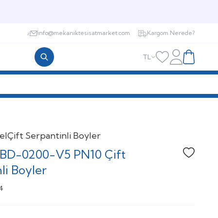
info@mekaniktesisatmarket.com
Kargom Nerede?
TL
Hesabım
Favorilerim
Sepetim
el
Çift Serpantinli Boyler
BD-0200-V5 PN10 Çift
Favoriye
li Boyler
4