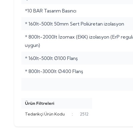
*10 BAR Tasarım Basıncı
* 160lt-500lt 50mm Sert Poliüretan izolasyon
* 800lt-2000lt İzomax (EKK) izolasyon (ErP regu
uygun)
* 160lt-500lt Ø100 Flanş
* 800lt-3000lt Ø400 Flanş
Ürün Filtreleri
Tedarikçi Ürün Kodu
:
2512