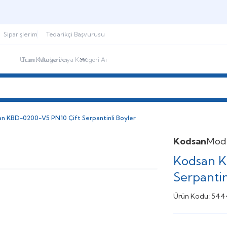
Şimdi sepette,
Aynı gün kargoda!
Siparişlerim
Tedarikçi Başvurusu
ndirimdekiler
İletişim
Blog
n KBD-0200-V5 PN10 Çift Serpantinli Boyler
Kodsan
Mod
Kodsan K
Serpantin
Ürün Kodu:
544