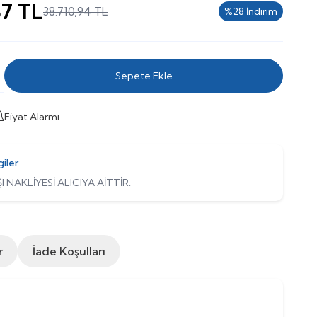
87
TL
38.710,94
TL
%
28
İndirim
Sepete Ekle
Fiyat Alarmı
giler
I NAKLİYESİ ALICIYA AİTTİR.
r
İade Koşulları