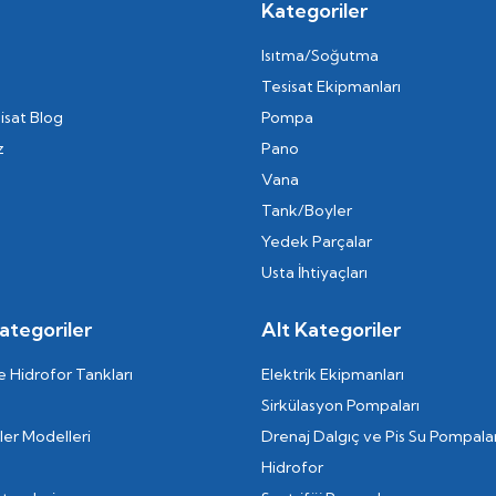
Kategoriler
Isıtma/Soğutma
Tesisat Ekipmanları
isat Blog
Pompa
z
Pano
Vana
Tank/Boyler
Yedek Parçalar
Usta İhtiyaçları
ategoriler
Alt Kategoriler
 Hidrofor Tankları
Elektrik Ekipmanları
Sirkülasyon Pompaları
er Modelleri
Drenaj Dalgıç ve Pis Su Pompalar
Hidrofor