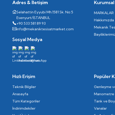
Adres & İletişim
Kurumsal
Selahattin Eyyubi Mh.1581 Sk. No:5
MARKALAR
Esenyurt/İSTANBUL
Hakkımızda
+90 533 581 89 93
Mekanik Tes
info@mekaniktesisatmarket.com
Bayiliklerimi
Sosyal Medya
Hızlı Erişim
Popüler K
Teknik Bilgiler
Genleşme ve
Anasayfa
Manometre
Tüm Kategoriler
Tank ve Boyl
İndirimdekiler
Vanalar