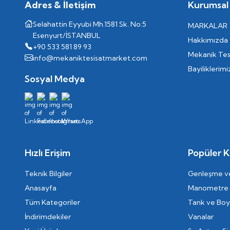
Adres & İletişim
Kurumsal
Selahattin Eyyubi Mh.1581 Sk. No:5
MARKALAR
Esenyurt/İSTANBUL
Hakkımızda
+90 533 581 89 93
Mekanik Tes
info@mekaniktesisatmarket.com
Bayiliklerimi
Sosyal Medya
Hızlı Erişim
Popüler K
Teknik Bilgiler
Genleşme ve
Anasayfa
Manometre
Tüm Kategoriler
Tank ve Boyl
İndirimdekiler
Vanalar