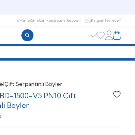
info@mekaniktesisatmarket.com
Kargom Nerede?
TL
Hesabım
Favorilerim
Sepetim
el
Çift Serpantinli Boyler
BD-1500-V5 PN10 Çift
Favoriye
li Boyler
9