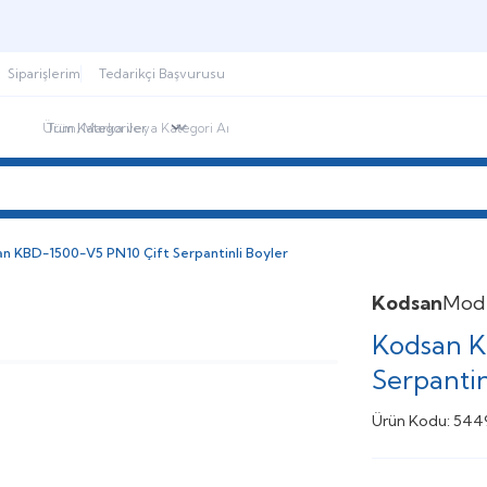
Şimdi sepette,
Aynı gün kargoda!
Siparişlerim
Tedarikçi Başvurusu
ndirimdekiler
İletişim
Blog
n KBD-1500-V5 PN10 Çift Serpantinli Boyler
Kodsan
Mod
Kodsan K
Serpantin
Ürün Kodu:
544