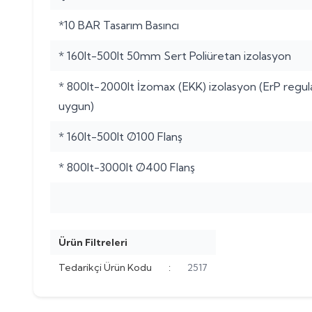
*10 BAR Tasarım Basıncı
* 160lt-500lt 50mm Sert Poliüretan izolasyon
* 800lt-2000lt İzomax (EKK) izolasyon (ErP regu
uygun)
* 160lt-500lt Ø100 Flanş
* 800lt-3000lt Ø400 Flanş
Ürün Filtreleri
Tedarikçi Ürün Kodu
:
2517