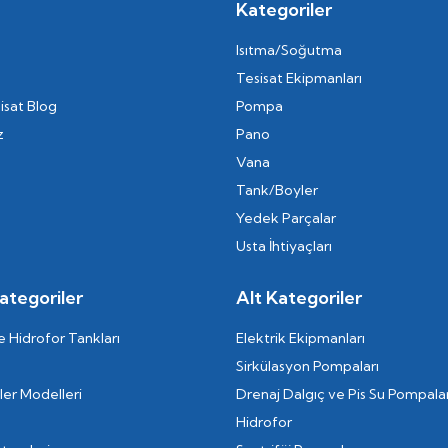
Kategoriler
Isıtma/Soğutma
Tesisat Ekipmanları
isat Blog
Pompa
z
Pano
Vana
Tank/Boyler
Yedek Parçalar
Usta İhtiyaçları
ategoriler
Alt Kategoriler
 Hidrofor Tankları
Elektrik Ekipmanları
Sirkülasyon Pompaları
er Modelleri
Drenaj Dalgıç ve Pis Su Pompalar
Hidrofor