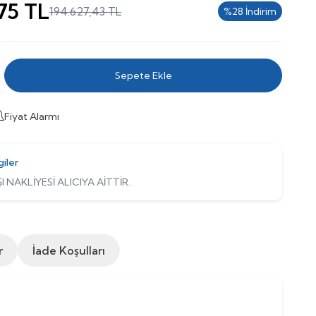
,75
TL
194.627,43
TL
%
28
İndirim
Sepete Ekle
Fiyat Alarmı
giler
I NAKLİYESİ ALICIYA AİTTİR.
r
İade Koşulları