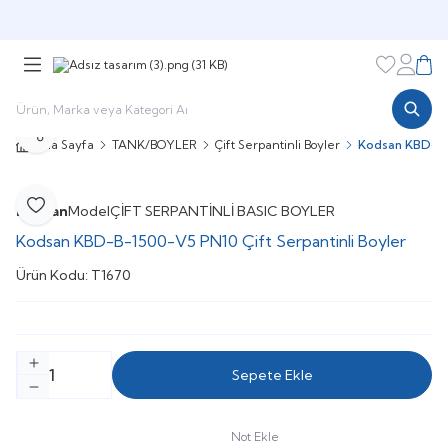
Şimdi sepette,
Aynı gün kargoda!
Favorileri
Hesabı
Sepe
Paylaş
Ana Sayfa
TANK/BOYLER
Çift Serpantinli Boyler
Kodsan KBD-B-1
Kodsan
Model
ÇİFT SERPANTİNLİ BASIC BOYLER
Favoriye Ekle
Kodsan KBD-B-1500-V5 PN10 Çift Serpantinli Boyler
Ürün Kodu:
T1670
Sepete Ekle
Not Ekle