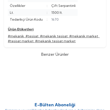
Özellikler
:
Çift Serpantinli
Lt.
:
1500 lt.
Tedarikçi Ürün Kodu
:
1670
Ürün Etiketleri
#mekanik
,
#tesisat
,
#mekanik tesisat
,
#mekanik market
,
#tesisat market
,
#mekanik tesisat market
Benzer Ürünler
Kodsan
Kodsan KBD-3000-V5
Kodsan
Kodsan KBD-B-3000-V5
%
28
%
28
PN10 Çift Serpantinli Boyler
PN10 Çift Serpantinli Boyler
(0)
(0)
480.930,16
TL
405.438,38
TL
346.269,72
TL
291.915,64
TL
E-Bülten Aboneliği