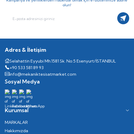
Kampanya ve yeniliklerden haberdar olmak için e-bültenimize abone
olun!
Kayıt
Adres & İletişim
Selahattin Eyyubi Mh.1581 Sk. No:5 Esenyurt/İSTANBUL
+90 533 581 89 93
info@mekaniktesisatmarket.com
Sosyal Medya
Kurumsal
MARKALAR
Hakkımızda