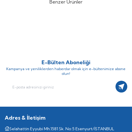
Benzer Ürünler
Kodsan
Kodsan KBT-C 5000 PN4
Kodsan
Kodsan KBT-CB 5000
%
28
%
28
Soğutma Perdeli Buffer Tank
PN4 Soğutma Buffer Tankı
(0)
(0)
534.764,87
TL
482.930,47
TL
385.030,71
TL
347.709,94
TL
E-Bülten Aboneliği
Kampanya ve yeniliklerden haberdar olmak için e-bültenimize abone
olun!
Kayıt
Adres & İletişim
Selahattin Eyyubi Mh.1581 Sk. No:5 Esenyurt/İSTANBUL