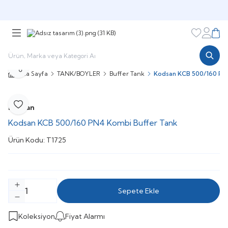
Şimdi sepette,
Aynı gün kargoda!
Favorileri
Hesabı
Sepe
Paylaş
Ana Sayfa
TANK/BOYLER
Buffer Tank
Kodsan KCB 500/160 PN
Kodsan
Favoriye Ekle
Kodsan KCB 500/160 PN4 Kombi Buffer Tank
Ürün Kodu:
T1725
Sepete Ekle
Koleksiyon
Fiyat Alarmı