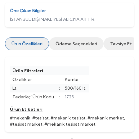
Öne Çıkan Bilgiler
İSTANBUL DIŞI NAKLİYESİ ALICIYA AİTTİR.
Ürün Özellikleri
Ödeme Seçenekleri
Tavsiye Et
Ürün Filtreleri
Özellikler
:
Kombi
Lt.
:
500/160 lt.
Tedarikçi Ürün Kodu
:
1725
Ürün Etiketleri
#mekanik
,
#tesisat
,
#mekanik tesisat
,
#mekanik market
,
#tesisat market
,
#mekanik tesisat market