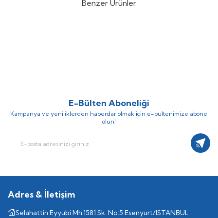
Benzer Ürünler
Kodsan
Kodsan KBT-CB 5000
Kodsan
Kodsan KBT-C 4000 PN4
%
28
%
28
PN4 Soğutma Buffer Tankı
Soğutma Perdeli Buffer Tank
(0)
(0)
483.465,63
TL
404.967,66
TL
348.095,25
TL
291.576,72
TL
E-Bülten Aboneliği
Kampanya ve yeniliklerden haberdar olmak için e-bültenimize abone
olun!
Kayıt
Adres & İletişim
Selahattin Eyyubi Mh.1581 Sk. No:5 Esenyurt/İSTANBUL