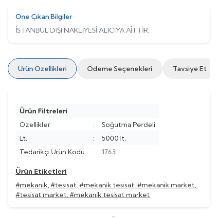
Öne Çıkan Bilgiler
İSTANBUL DIŞI NAKLİYESİ ALICIYA AİTTİR.
Ürün Özellikleri
Ödeme Seçenekleri
Tavsiye Et
Ürün Filtreleri
Özellikler
:
Soğutma Perdeli
Lt.
:
5000 lt.
Tedarikçi Ürün Kodu
:
1763
Ürün Etiketleri
#mekanik
,
#tesisat
,
#mekanik tesisat
,
#mekanik market
,
#tesisat market
,
#mekanik tesisat market