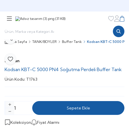
Şimdi sepette,
Aynı gün kargoda!
Favorileri
Hesabı
Sepe
Paylaş
Ana Sayfa
TANK/BOYLER
Buffer Tank
Kodsan KBT-C 5000 PN4 
Kodsan
Favoriye Ekle
Kodsan KBT-C 5000 PN4 Soğutma Perdeli Buffer Tank
Ürün Kodu:
T1763
Sepete Ekle
Koleksiyon
Fiyat Alarmı