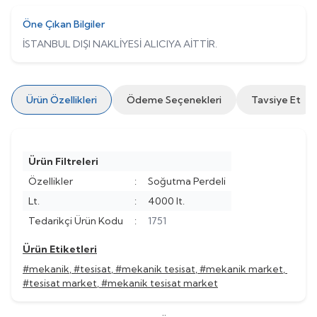
Öne Çıkan Bilgiler
İSTANBUL DIŞI NAKLİYESİ ALICIYA AİTTİR.
Ürün Özellikleri
Ödeme Seçenekleri
Tavsiye Et
Ürün Filtreleri
Özellikler
:
Soğutma Perdeli
Lt.
:
4000 lt.
Tedarikçi Ürün Kodu
:
1751
Ürün Etiketleri
#mekanik
,
#tesisat
,
#mekanik tesisat
,
#mekanik market
,
#tesisat market
,
#mekanik tesisat market