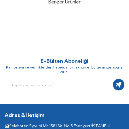
Benzer Ürünler
Kodsan
Kodsan KBT-C 5000 PN4
Kodsan
Kodsan KBT-CB 5000
%
28
%
28
Soğutma Perdeli Buffer Tank
PN4 Soğutma Buffer Tankı
(0)
(0)
535.357,48
TL
483.465,63
TL
385.457,38
TL
348.095,25
TL
E-Bülten Aboneliği
Kampanya ve yeniliklerden haberdar olmak için e-bültenimize abone
olun!
Kayıt
Adres & İletişim
Selahattin Eyyubi Mh.1581 Sk. No:5 Esenyurt/İSTANBUL