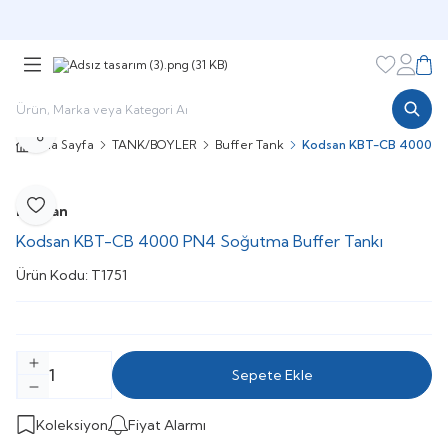
Şimdi sepette,
Aynı gün kargoda!
Favorileri
Hesabı
Sepe
Paylaş
Ana Sayfa
TANK/BOYLER
Buffer Tank
Kodsan KBT-CB 4000 PN
Kodsan
Favoriye Ekle
Kodsan KBT-CB 4000 PN4 Soğutma Buffer Tankı
Ürün Kodu:
T1751
Sepete Ekle
Koleksiyon
Fiyat Alarmı