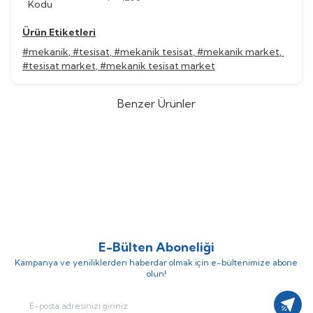
Kodu
Ürün Etiketleri
#mekanik
,
#tesisat
,
#mekanik tesisat
,
#mekanik market
,
#tesisat market
,
#mekanik tesisat market
Benzer Ürünler
Smallart
Smallart İki Yollu Flanşlı
Smallart
Smallart İki Yollu Flanşlı
%
54
%
54
Vana Gövdesi / PN16, DN300,
Vana Gövdesi / PN16, DN250,
(0)
(0)
Kvs:1200 / SM-SMV-L21CIF16W-
Kvs:630 / SM-SMV-L21CIF16W-
1.035.037,90
TL
703.824,51
TL
300-1200K
250-630K
476.117,49
TL
323.759,16
TL
E-Bülten Aboneliği
Kampanya ve yeniliklerden haberdar olmak için e-bültenimize abone
olun!
Kayıt