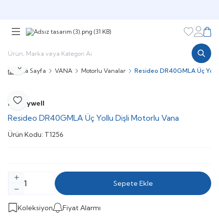
Şimdi sepette,
Aynı gün kargoda!
Favorileri
Hesabı
Sepe
Paylaş
Ana Sayfa
VANA
Motorlu Vanalar
Resideo DR40GMLA Üç Yollu 
Honeywell
Favoriye Ekle
Resideo DR40GMLA Üç Yollu Dişli Motorlu Vana
Ürün Kodu:
T1256
Sepete Ekle
Koleksiyon
Fiyat Alarmı