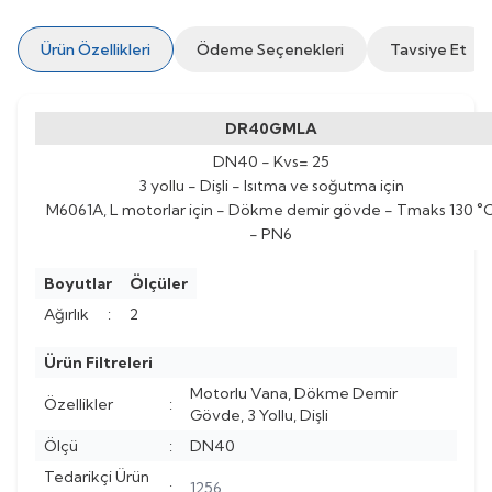
Ürün Özellikleri
Ödeme Seçenekleri
Tavsiye Et
DR40GMLA
DN40 - Kvs= 25
3 yollu - Dişli - Isıtma ve soğutma için
M6061A, L motorlar için - Dökme demir gövde - Tmaks 130 °
- PN6
Boyutlar
Ölçüler
Ağırlık
:
2
Ürün Filtreleri
Motorlu Vana, Dökme Demir
Özellikler
:
Gövde, 3 Yollu, Dişli
Ölçü
:
DN40
Tedarikçi Ürün
:
1256