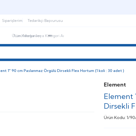
Şimdi sepette,
Aynı gün kargoda!
Siparişlerim
Tedarikçi Başvurusu
ndirimdekiler
İletişim
Blog
ent 1" 90 cm Paslanmaz Örgülü Dirsekli Flex Hortum (1 koli : 30 adet )
Element
Element 
Dirsekli F
Ürün Kodu:
1/90