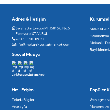
Adres & İletişim
Kurumsal
Selahattin Eyyubi Mh.1581 Sk. No:5
MARKALAR
Esenyurt/İSTANBUL
Hakkımızda
+90 533 581 89 93
Mekanik Tes
info@mekaniktesisatmarket.com
Bayiliklerimi
Sosyal Medya
Hızlı Erişim
Popüler K
Teknik Bilgiler
Genleşme ve
Anasayfa
Manometre