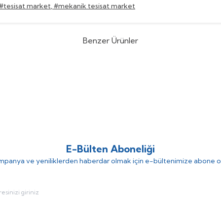
#tesisat market
,
#mekanik tesisat market
Benzer Ürünler
nt
Element 2" 150 cm Paslanmaz
Element
%
30
Element 2" 150
üz Flex Hortum (1 koli : 30 adet )
Örgülü Dirsekli Flex Hortu
(0)
(0)
78.071,18
TL
77.230,4
25
TL
110.329,16
TL
E-Bülten Aboneliği
panya ve yeniliklerden haberdar olmak için e-bültenimize abone o