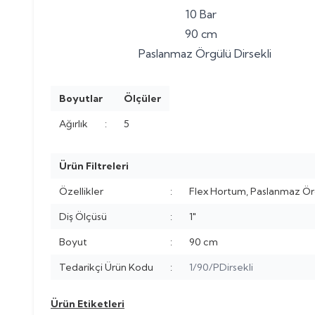
10 Bar
90 cm
Paslanmaz Örgülü Dirsekli
Boyutlar
Ölçüler
Ağırlık
:
5
Ürün Filtreleri
Özellikler
:
Flex Hortum, Paslanmaz Örg
Diş Ölçüsü
:
1"
Boyut
:
90 cm
Tedarikçi Ürün Kodu
:
1/90/PDirsekli
Ürün Etiketleri