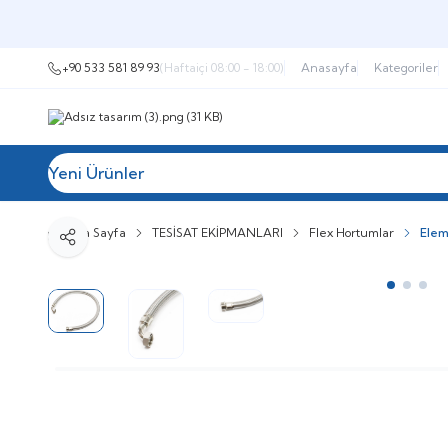
+90 533 581 89 93
(Haftaiçi 08:00 - 18:00)
Anasayfa
Kategoriler
Yeni Ürünler
Tüm Kategoriler
Müşteri Hizmetleri
İ
Ana Sayfa
TESİSAT EKİPMANLARI
Flex Hortumlar
Elem
Paylaş