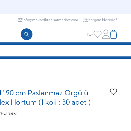
info@mekaniktesisatmarket.com
Kargom Nerede?
TL
Hesabım
Favorilerim
Sepetim
1" 90 cm Paslanmaz Örgülü
Favoriye
lex Hortum (1 koli : 30 adet )
/PDirsekli