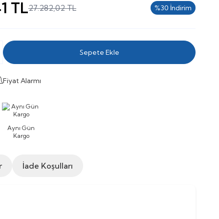
41
TL
27.282,02
TL
%
30
İndirim
Sepete Ekle
Fiyat Alarmı
Aynı Gün
Kargo
r
İade Koşulları