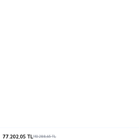
77.202,05
TL
110.288,65
TL