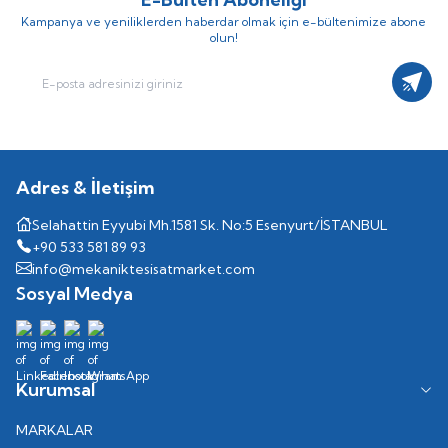
Kampanya ve yeniliklerden haberdar olmak için e-bültenimize abone
olun!
Kayıt
Adres & İletişim
Selahattin Eyyubi Mh.1581 Sk. No:5 Esenyurt/İSTANBUL
+90 533 581 89 93
info@mekaniktesisatmarket.com
Sosyal Medya
Kurumsal
MARKALAR