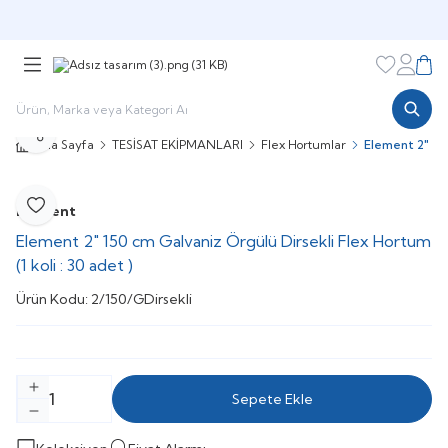
Şimdi sepette,
Aynı gün kargoda!
Favorileri
Hesabı
Sepe
Paylaş
Ana Sayfa
TESİSAT EKİPMANLARI
Flex Hortumlar
Element 2" 150
Element
Favoriye Ekle
Element 2" 150 cm Galvaniz Örgülü Dirsekli Flex Hortum
(1 koli : 30 adet )
Ürün Kodu:
2/150/GDirsekli
Sepete Ekle