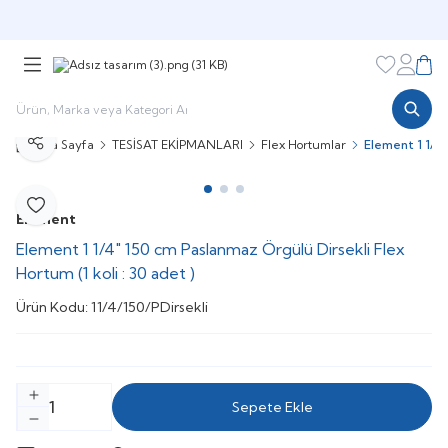
Şimdi sepette,
Aynı gün kargoda!
Favorileri
Hesabı
Sepe
Ana Sayfa
TESİSAT EKİPMANLARI
Flex Hortumlar
Element 1 1/4"
Paylaş
Favoriye Ekle
Element
Element 1 1/4" 150 cm Paslanmaz Örgülü Dirsekli Flex
Hortum (1 koli : 30 adet )
Ürün Kodu:
11/4/150/PDirsekli
Sepete Ekle