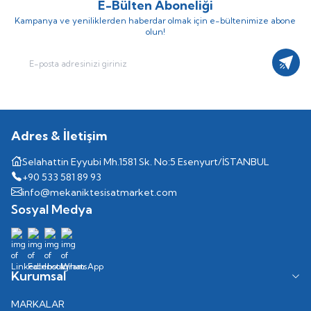
E-Bülten Aboneliği
Kampanya ve yeniliklerden haberdar olmak için e-bültenimize abone
olun!
Kayıt
Adres & İletişim
Selahattin Eyyubi Mh.1581 Sk. No:5 Esenyurt/İSTANBUL
+90 533 581 89 93
info@mekaniktesisatmarket.com
Sosyal Medya
Kurumsal
MARKALAR