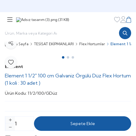
Şimdi sepette,
Aynı gün kargoda!
Favorileri
Hesabı
Sepe
Ana Sayfa
TESİSAT EKİPMANLARI
Flex Hortumlar
Element 1 1/2"
Paylaş
Favoriye Ekle
Element
Element 1 1/2" 100 cm Galvaniz Örgülü Düz Flex Hortum
(1 koli : 30 adet )
Ürün Kodu:
11/2/100/GDüz
Sepete Ekle