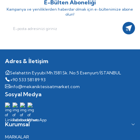
E-Bülten Aboneliği
Kampanya ve yeniliklerden haberdar olmak için e-bültenimize abone
olun!
Kayıt
Adres & İletişim
Selahattin Eyyubi Mh.1581 Sk. No:5 Esenyurt/İSTANBUL
+90 533 581 89 93
info@mekaniktesisatmarket.com
Sosyal Medya
Kurumsal
MARKALAR