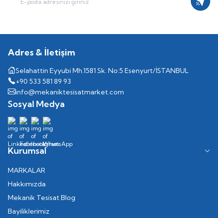
Kayıt
Adres & İletişim
Selahattin Eyyubi Mh.1581 Sk. No:5 Esenyurt/İSTANBUL
+90 533 581 89 93
info@mekaniktesisatmarket.com
Sosyal Medya
Kurumsal
MARKALAR
Hakkımızda
Mekanik Tesisat Blog
Bayiliklerimiz