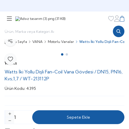
Şimdi sepette,
Aynı gün kargoda!
Favorileri
Hesabı
Sepe
Ana Sayfa
VANA
Motorlu Vanalar
Watts İki Yollu Dişli Fan-Coi
Paylaş
Favoriye Ekle
Watts
Watts İki Yollu Dişli Fan-Coil Vana Gövdesi / DN15, PN16,
Kvs;1,7 / WT-213112P
Ürün Kodu:
4395
Sepete Ekle