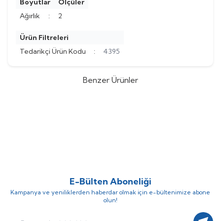
Boyutlar
Ölçüler
Ağırlık
:
2
Ürün Filtreleri
Tedarikçi Ürün Kodu
:
4395
Benzer Ürünler
Smallart
Smallart İki Yollu Flanşlı
Smallart
Smallart İki Yollu Flanşlı
%
54
%
54
Vana Gövdesi / PN16, DN300,
Vana Gövdesi / PN16, DN250,
(0)
(0)
Kvs:1200 / SM-SMV-L21CIF16W-
Kvs:630 / SM-SMV-L21CIF16W-
1.035.415,75
TL
704.081,45
TL
300-1200K
250-630K
476.291,30
TL
323.877,35
TL
E-Bülten Aboneliği
Kampanya ve yeniliklerden haberdar olmak için e-bültenimize abone
olun!