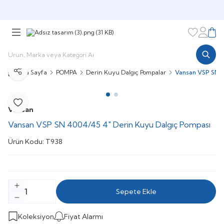
Şimdi sepette,
Aynı gün kargoda!
Favorileri
Hesabı
Sepe
Ana Sayfa
POMPA
Derin Kuyu Dalgıç Pompalar
Vansan VSP SN 4
Paylaş
Favoriye Ekle
Vansan
Vansan VSP SN 4004/45 4" Derin Kuyu Dalgıç Pompası
Ürün Kodu:
T938
Sepete Ekle
Koleksiyon
Fiyat Alarmı