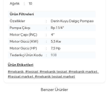
Ağırlık
:
10
Ürün Filtreleri
Özellikler
:
Derin Kuyu Dalgıç Pompası
Pompa Çıkışı
:
Rp 1 1/4"
Motor Çapı (İNÇ)
:
4"
Motor Gücü (KW)
:
5,5 Kw
Motor Gücü (HP)
:
7,5 Hp
Tedarikçi Ürün Kodu
:
938
Ürün Etiketleri
#mekanik
,
#tesisat
,
#mekanik tesisat
,
#mekanik market
,
#tesisat market
,
#mekanik tesisat market
Benzer Ürünler
Vansan
Vansan VSM HT 10/300
Vansan
Vansan VSM HT 10/250
%
40
%
40
10" Derin Kuyu Dalgıç Pompa
10" Derin Kuyu Dalgıç Pompa
(0)
(0)