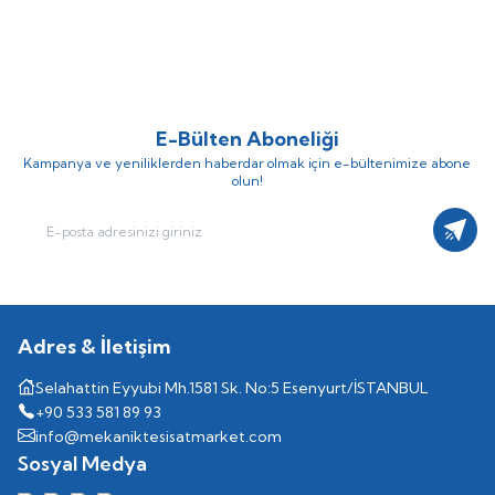
Motoru
Motoru
372.053,48
TL
349.633,04
TL
223.232,09
TL
209.779,82
TL
E-Bülten Aboneliği
Kampanya ve yeniliklerden haberdar olmak için e-bültenimize abone
olun!
Kayıt
Adres & İletişim
Selahattin Eyyubi Mh.1581 Sk. No:5 Esenyurt/İSTANBUL
+90 533 581 89 93
info@mekaniktesisatmarket.com
Sosyal Medya