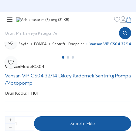
Şimdi sepette,
Aynı gün kargoda!
Favorileri
Hesabı
Sepe
Ana Sayfa
POMPA
Santrifüj Pompalar
Vansan VIP CS04 32/14 D
Paylaş
Favoriye Ekle
Vansan
Model
CS04
Vansan VIP CS04 32/14 Dikey Kademeli Santrifüj Pompa
/Motopomp
Ürün Kodu:
T1101
Sepete Ekle