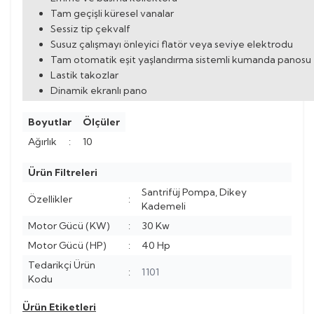
Tam geçişli küresel vanalar
Sessiz tip çekvalf
Susuz çalışmayı önleyici flatör veya seviye elektrodu
Tam otomatik eşit yaşlandırma sistemli kumanda panosu
Lastik takozlar
Dinamik ekranlı pano
Boyutlar
Ölçüler
Ağırlık
:
10
Ürün Filtreleri
Santrifüj Pompa, Dikey
Özellikler
:
Kademeli
Motor Gücü (KW)
:
30 Kw
Motor Gücü (HP)
:
40 Hp
Tedarikçi Ürün
:
1101
Kodu
Ürün Etiketleri