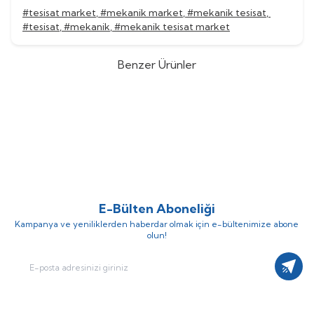
#tesisat market
,
#mekanik market
,
#mekanik tesisat
,
#tesisat
,
#mekanik
,
#mekanik tesisat market
Benzer Ürünler
Grundfos
Grundfos CR 45-13-2
Grundfos
Grundfos CR 45-12
%
52
%
52
Dikey Kademeli Santrifüj Pompa
Dikey Kademeli Santrifüj Pompa
(0)
(0)
1.559.054,92
TL
1.517.574,20
TL
748.346,36
TL
728.435,62
TL
E-Bülten Aboneliği
Kampanya ve yeniliklerden haberdar olmak için e-bültenimize abone
olun!
Kayıt