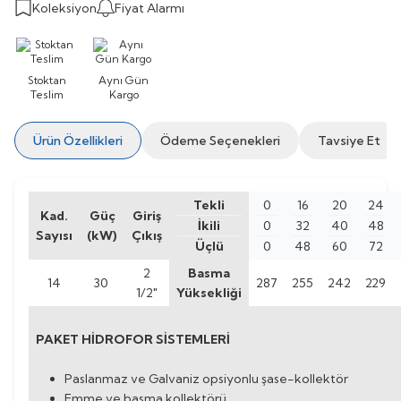
Koleksiyon
Fiyat Alarmı
Stoktan
Aynı Gün
Teslim
Kargo
Ürün Özellikleri
Ödeme Seçenekleri
Tavsiye Et
Tekli
0
16
20
24
Kad.
Güç
Giriş
İkili
0
32
40
48
Sayısı
(kW)
Çıkış
Üçlü
0
48
60
72
2
Basma
14
30
287
255
242
229
1/2"
Yüksekliği
PAKET HİDROFOR SİSTEMLERİ
Paslanmaz ve Galvaniz opsiyonlu şase-kollektör
Emme ve basma kollektörü