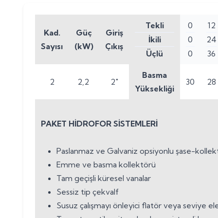
Tekli
0
12
Kad.
Güç
Giriş
İkili
0
24
Sayısı
(kW)
Çıkış
Üçlü
0
36
Basma
2
2,2
2"
30
28
Yüksekliği
PAKET HİDROFOR SİSTEMLERİ
Paslanmaz ve Galvaniz opsiyonlu şase-kollek
Emme ve basma kollektörü
Tam geçişli küresel vanalar
Sessiz tip çekvalf
Susuz çalışmayı önleyici flatör veya seviye e