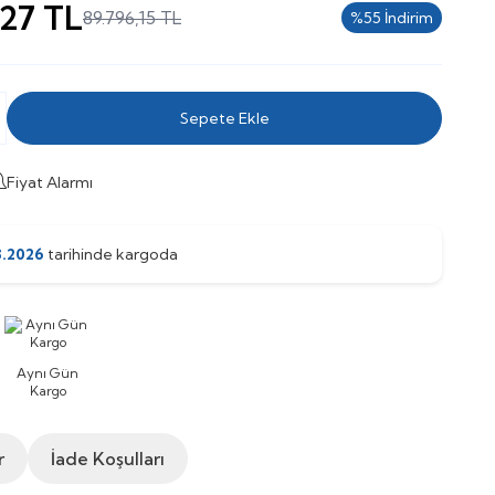
,27
TL
89.796,15
TL
%
55
İndirim
Sepete Ekle
Fiyat Alarmı
8.2026
tarihinde kargoda
Aynı Gün
Kargo
r
İade Koşulları