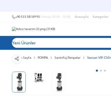
+90 533 581 89 93
(Haftaiçi 08:00 - 18:00)
Anasayfa
Kategoriler
Yeni Ürünler
Tüm Kategoriler
Müşteri Hizmetleri
İ
Ana Sayfa
POMPA
Santrifüj Pompalar
Vansan VIP CS0
Paylaş