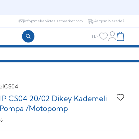
info@mekaniktesisatmarket.com
Kargom Nerede?
TL
Hesabım
Favorilerim
Sepetim
el
CS04
IP CS04 20/02 Dikey Kademeli
Favoriye
j Pompa /Motopomp
76