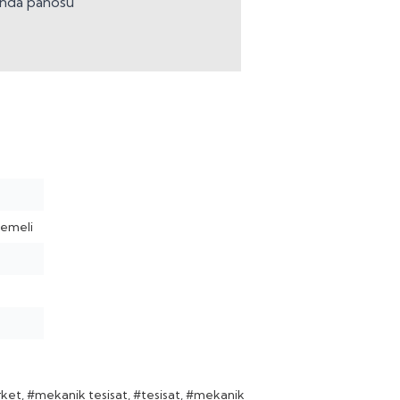
anda panosu
demeli
rket
,
#mekanik tesisat
,
#tesisat
,
#mekanik