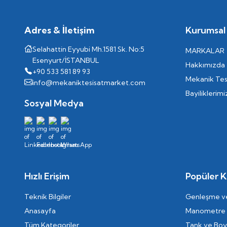
Adres & İletişim
Kurumsal
Selahattin Eyyubi Mh.1581 Sk. No:5
MARKALAR
Esenyurt/İSTANBUL
Hakkımızda
+90 533 581 89 93
Mekanik Tes
info@mekaniktesisatmarket.com
Bayiliklerimi
Sosyal Medya
Hızlı Erişim
Popüler K
Teknik Bilgiler
Genleşme ve
Anasayfa
Manometre
Tüm Kategoriler
Tank ve Boyl