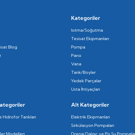
Kategoriler
Isıtma/Soğutma
Tesisat Ekipmanları
isat Blog
Pompa
z
Pano
Vana
Tank/Boyler
Yedek Parçalar
Usta İhtiyaçları
ategoriler
Alt Kategoriler
 Hidrofor Tankları
Elektrik Ekipmanları
Sirkülasyon Pompaları
er Modelleri
Drenaj Dalgıç ve Pis Su Pompalar