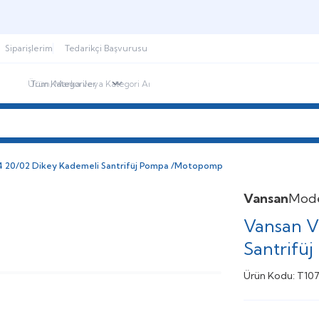
Şimdi sepette,
Aynı gün kargoda!
Siparişlerim
Tedarikçi Başvurusu
ndirimdekiler
İletişim
Blog
4 20/02 Dikey Kademeli Santrifüj Pompa /Motopomp
Vansan
Mod
Vansan V
Santrifü
Ürün Kodu:
T10