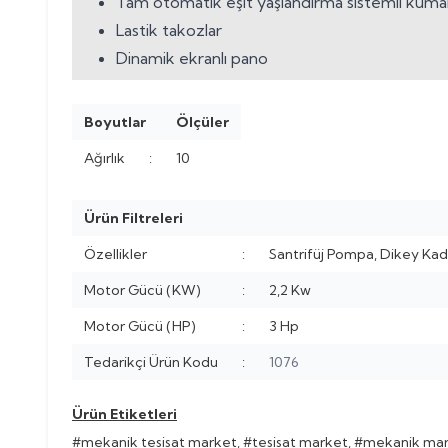
Tam otomatik eşit yaşlandırma sistemli kum
Lastik takozlar
Dinamik ekranlı pano
Boyutlar
Ölçüler
Ağırlık
:
10
Ürün Filtreleri
Özellikler
:
Santrifüj Pompa, Dikey Ka
Motor Gücü (KW)
:
2,2 Kw
Motor Gücü (HP)
:
3 Hp
Tedarikçi Ürün Kodu
:
1076
Ürün Etiketleri
#mekanik tesisat market
,
#tesisat market
,
#mekanik ma