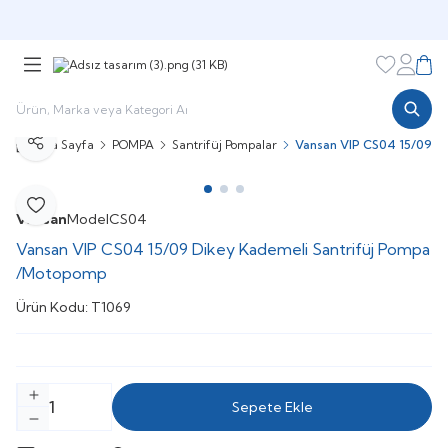
Şimdi sepette,
Aynı gün kargoda!
Favorileri
Hesabı
Sepe
Ana Sayfa
POMPA
Santrifüj Pompalar
Vansan VIP CS04 15/09 D
Paylaş
Favoriye Ekle
Vansan
Model
CS04
Vansan VIP CS04 15/09 Dikey Kademeli Santrifüj Pompa
/Motopomp
Ürün Kodu:
T1069
Sepete Ekle