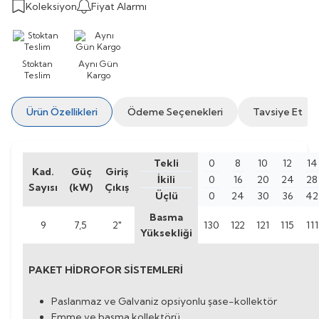
Koleksiyon
Fiyat Alarmı
Stoktan
Aynı Gün
Teslim
Kargo
Ürün Özellikleri
Ödeme Seçenekleri
Tavsiye Et
Tekli
0
8
10
12
14
Kad.
Güç
Giriş
İkili
0
16
20
24
28
Sayısı
(kW)
Çıkış
Üçlü
0
24
30
36
42
Basma
9
7,5
2"
130
122
121
115
111
Yüksekliği
PAKET HİDROFOR SİSTEMLERİ
Paslanmaz ve Galvaniz opsiyonlu şase-kollektör
Emme ve basma kollektörü