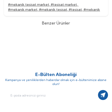
#mekanik tesisat market
,
#tesisat market
,
#mekanik market
,
#mekanik tesisat
,
#tesisat
,
#mekanik
Benzer Ürünler
Grundfos
Grundfos CR 45-13-2
Grundfos
Grundfos CR 45-12
%
52
%
52
Dikey Kademeli Santrifüj Pompa
Dikey Kademeli Santrifüj Pompa
(0)
(0)
1.559.054,92
TL
1.517.574,20
TL
748.346,36
TL
728.435,62
TL
E-Bülten Aboneliği
Kampanya ve yeniliklerden haberdar olmak için e-bültenimize abone
olun!
Kayıt