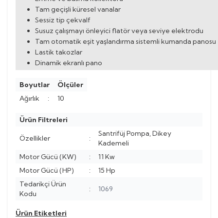
Tam geçişli küresel vanalar
Sessiz tip çekvalf
Susuz çalışmayı önleyici flatör veya seviye elektrodu
Tam otomatik eşit yaşlandırma sistemli kumanda panosu
Lastik takozlar
Dinamik ekranlı pano
Boyutlar
Ölçüler
Ağırlık
:
10
Ürün Filtreleri
Santrifüj Pompa, Dikey
Özellikler
:
Kademeli
Motor Gücü (KW)
:
11 Kw
Motor Gücü (HP)
:
15 Hp
Tedarikçi Ürün
:
1069
Kodu
Ürün Etiketleri