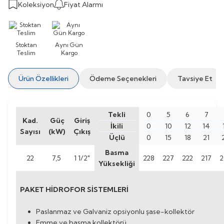
Koleksiyon
Fiyat Alarmı
Stoktan
Aynı Gün
Teslim
Kargo
Ürün Özellikleri
Ödeme Seçenekleri
Tavsiye Et
Tekli
0
5
6
7
Kad.
Güç
Giriş
İkili
0
10
12
14
Sayısı
(kW)
Çıkış
Üçlü
0
15
18
21
Basma
22
7,5
1 1/2"
228
227
222
217
2
Yüksekliği
PAKET HİDROFOR SİSTEMLERİ
Paslanmaz ve Galvaniz opsiyonlu şase-kollektör
Emme ve basma kollektörü