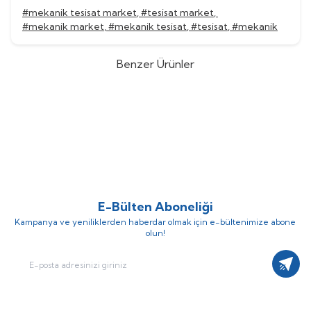
#mekanik tesisat market
,
#tesisat market
,
#mekanik market
,
#mekanik tesisat
,
#tesisat
,
#mekanik
Benzer Ürünler
Grundfos
Grundfos CR 45-13-2
Grundfos
Grundfos CR 45-12
%
52
%
52
Dikey Kademeli Santrifüj Pompa
Dikey Kademeli Santrifüj Pompa
(0)
(0)
1.559.054,92
TL
1.517.574,20
TL
748.346,36
TL
728.435,62
TL
E-Bülten Aboneliği
Kampanya ve yeniliklerden haberdar olmak için e-bültenimize abone
olun!
Kayıt