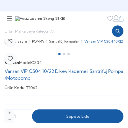
Şimdi sepette,
Aynı gün kargoda!
Favorileri
Hesabı
Sepe
Ana Sayfa
POMPA
Santrifüj Pompalar
Vansan VIP CS04 10/22 D
Paylaş
Favoriye Ekle
Vansan
Model
CS04
Vansan VIP CS04 10/22 Dikey Kademeli Santrifüj Pompa
/Motopomp
Ürün Kodu:
T1062
Sepete Ekle