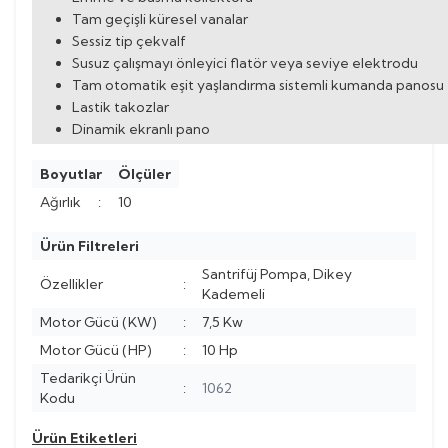
Tam geçişli küresel vanalar
Sessiz tip çekvalf
Susuz çalışmayı önleyici flatör veya seviye elektrodu
Tam otomatik eşit yaşlandırma sistemli kumanda panosu
Lastik takozlar
Dinamik ekranlı pano
Boyutlar
Ölçüler
Ağırlık
:
10
Ürün Filtreleri
Santrifüj Pompa, Dikey
Özellikler
:
Kademeli
Motor Gücü (KW)
:
7,5 Kw
Motor Gücü (HP)
:
10 Hp
Tedarikçi Ürün
:
1062
Kodu
Ürün Etiketleri