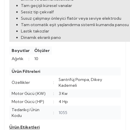
Tam geçişli küresel vanalar
Sessiz tip çekvalf
Susuz çalışmayı önleyici flatör veya seviye elektrodu
Tam otomatik eşit yaşlandırma sistemli kumanda panosu
Lastik takozlar
Dinamik ekranlı pano
Boyutlar
Ölçüler
Ağırlık
:
10
Ürün Filtreleri
Santrifüj Pompa, Dikey
Özellikler
:
Kademeli
Motor Gücü (KW)
:
3 Kw
Motor Gücü (HP)
:
4 Hp
Tedarikçi Ürün
:
1055
Kodu
Ürün Etiketleri