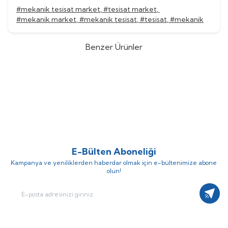
#mekanik tesisat market
,
#tesisat market
,
#mekanik market
,
#mekanik tesisat
,
#tesisat
,
#mekanik
Benzer Ürünler
Grundfos
Grundfos CR 45-13-2
Grundfos
Grundfos CR 45-12
%
52
%
52
Dikey Kademeli Santrifüj Pompa
Dikey Kademeli Santrifüj Pompa
(0)
(0)
1.559.054,92
TL
1.517.574,20
TL
748.346,36
TL
728.435,62
TL
E-Bülten Aboneliği
Kampanya ve yeniliklerden haberdar olmak için e-bültenimize abone
olun!
Kayıt