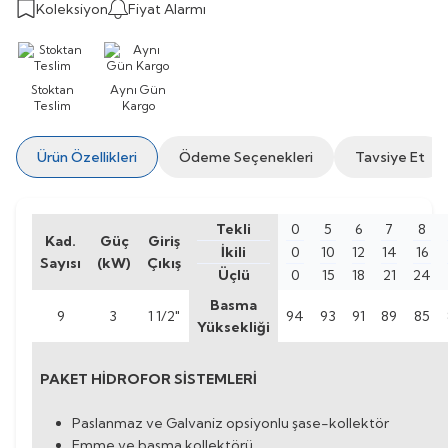
Koleksiyon
Fiyat Alarmı
Stoktan
Aynı Gün
Teslim
Kargo
Ürün Özellikleri
Ödeme Seçenekleri
Tavsiye Et
Tekli
0
5
6
7
8
Kad.
Güç
Giriş
İkili
0
10
12
14
16
Sayısı
(kW)
Çıkış
Üçlü
0
15
18
21
24
Basma
9
3
1 1/2"
94
93
91
89
85
Yüksekliği
PAKET HİDROFOR SİSTEMLERİ
Paslanmaz ve Galvaniz opsiyonlu şase-kollektör
Emme ve basma kollektörü