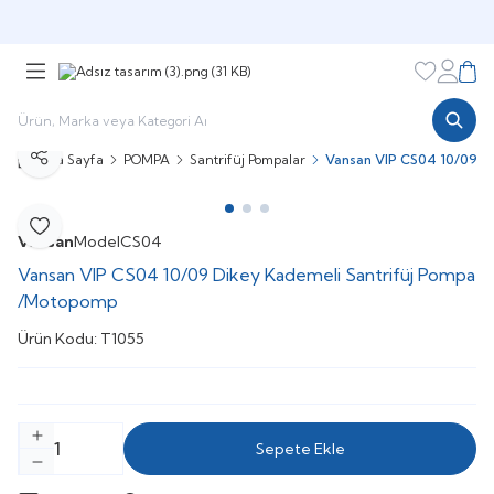
Şimdi sepette,
Aynı gün kargoda!
Favorileri
Hesabı
Sepe
Ana Sayfa
POMPA
Santrifüj Pompalar
Vansan VIP CS04 10/09 D
Paylaş
Favoriye Ekle
Vansan
Model
CS04
Vansan VIP CS04 10/09 Dikey Kademeli Santrifüj Pompa
/Motopomp
Ürün Kodu:
T1055
Sepete Ekle