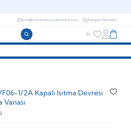
info@mekaniktesisatmarket.com
Kargom Nerede?
TL
Hesabım
Favorilerim
Sepetim
F06-1/2A Kapalı Isıtma Devresi
Favoriye
 Vanası
2