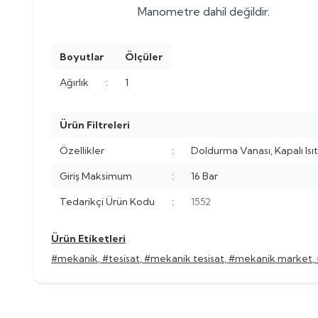
Manometre dahil değildir.
Boyutlar
Ölçüler
Ağırlık
:
1
Ürün Filtreleri
Özellikler
:
Doldurma Vanası, Kapalı Isıt
Giriş Maksimum
:
16 Bar
Tedarikçi Ürün Kodu
:
1552
Ürün Etiketleri
#mekanik
,
#tesisat
,
#mekanik tesisat
,
#mekanik market
,