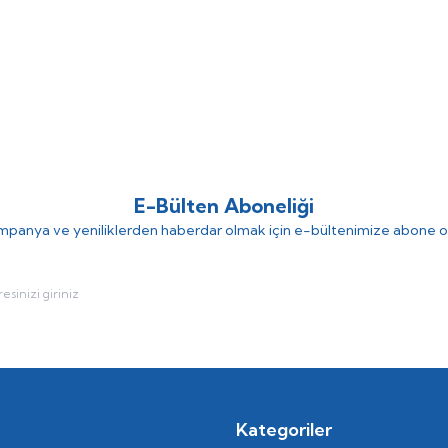
FI
CALEFFİ ANTİFRİZ VANA 1 1/2”
CALEFFI
%
Yeni
40
(0)
(0)
4.748,19
TL
4.589,92
TL
7.649,86
TL
E-Bülten Aboneliği
panya ve yeniliklerden haberdar olmak için e-bültenimize abone o
Kategoriler