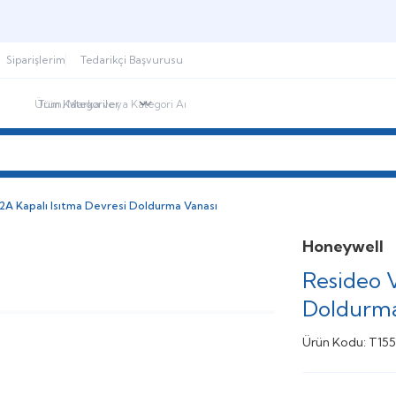
Şimdi sepette,
Aynı gün kargoda!
Siparişlerim
Tedarikçi Başvurusu
ndirimdekiler
İletişim
Blog
A Kapalı Isıtma Devresi Doldurma Vanası
Honeywell
Resideo V
Doldurma
Ürün Kodu:
T155