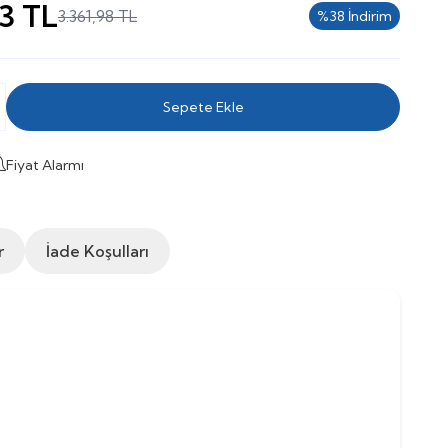
3
TL
3.361,98
TL
%
38
İndirim
Sepete Ekle
Fiyat Alarmı
r
İade Koşulları