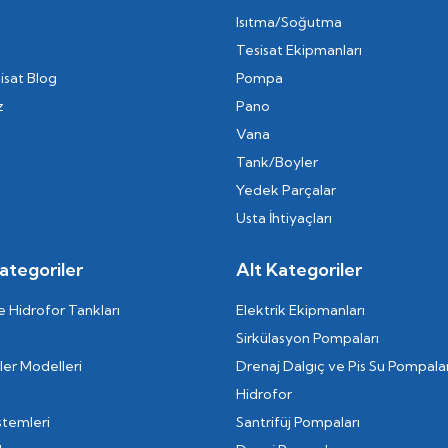
Isıtma/Soğutma
Tesisat Ekipmanları
isat Blog
Pompa
z
Pano
Vana
Tank/Boyler
Yedek Parçalar
Usta İhtiyaçları
ategoriler
Alt Kategoriler
 Hidrofor Tankları
Elektrik Ekipmanları
Sirkülasyon Pompaları
er Modelleri
Drenaj Dalgıç ve Pis Su Pompalar
Hidrofor
stemleri
Santrifüj Pompaları