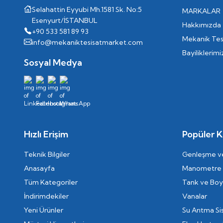
Selahattin Eyyubi Mh.1581 Sk. No:5
MARKALAR
Esenyurt/İSTANBUL
Hakkımızda
+90 533 581 89 93
Mekanik Tes
info@mekaniktesisatmarket.com
Bayiliklerimi
Sosyal Medya
Hızlı Erişim
Popüler K
Teknik Bilgiler
Genleşme ve
Anasayfa
Manometre
Tüm Kategoriler
Tank ve Boyl
İndirimdekiler
Vanalar
Yeni Ürünler
Su Arıtma Si