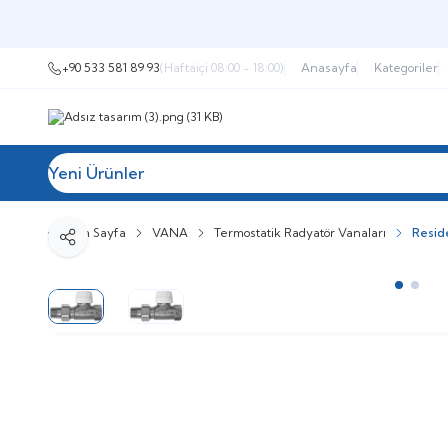
+90 533 581 89 93
(Haftaiçi 08:00 - 18:00)
Anasayfa
Kategoriler
Yeni Ürünler
Tüm Kategoriler
Müşteri Hizmetleri
İ
Ana Sayfa
VANA
Termostatik Radyatör Vanaları
Resid
Paylaş