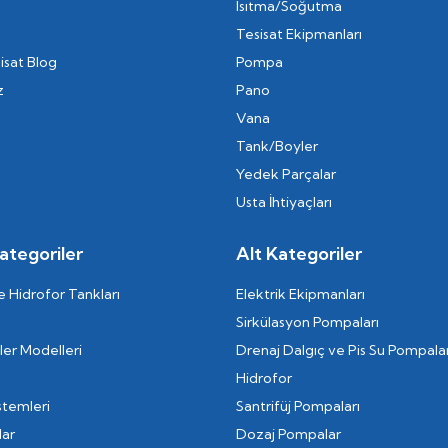
Isıtma/Soğutma
Tesisat Ekipmanları
isat Blog
Pompa
z
Pano
Vana
Tank/Boyler
Yedek Parçalar
Usta İhtiyaçları
ategoriler
Alt Kategoriler
 Hidrofor Tankları
Elektrik Ekipmanları
Sirkülasyon Pompaları
er Modelleri
Drenaj Dalgıç ve Pis Su Pompalar
Hidrofor
stemleri
Santrifüj Pompaları
lar
Dozaj Pompalar