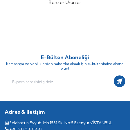
Benzer Ürünler
Honeywell
Resideo SDC9-21N
Honeywell
Resideo SDC12-31N
%
38
%
38
SMILE Dış Hava Kompanzasyonlu
SMILE Dış Hava Kompanzasyonlu
(0)
(0)
Kazan Kontrol Sistemi
Kazan Kontrol Sistemi
30.543,14
TL
20.927,70
TL
49.263,13
TL
33.754,35
TL
E-Bülten Aboneliği
Kampanya ve yeniliklerden haberdar olmak için e-bültenimize abone
olun!
Kayıt
Adres & İletişim
Selahattin Eyyubi Mh.1581 Sk. No:5 Esenyurt/İSTANBUL
+90 533 581 89 93