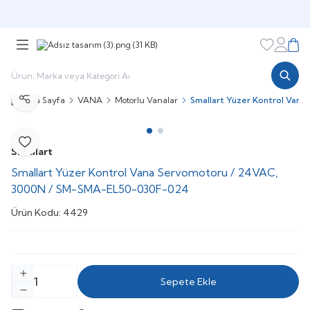
Şimdi sepette,
Aynı gün kargoda!
Favorileri
Hesabı
Sepe
Ana Sayfa
VANA
Motorlu Vanalar
Smallart Yüzer Kontrol Va
Paylaş
Favoriye Ekle
Smallart
Smallart Yüzer Kontrol Vana Servomotoru / 24VAC,
3000N / SM-SMA-EL50-030F-024
Ürün Kodu:
4429
Sepete Ekle