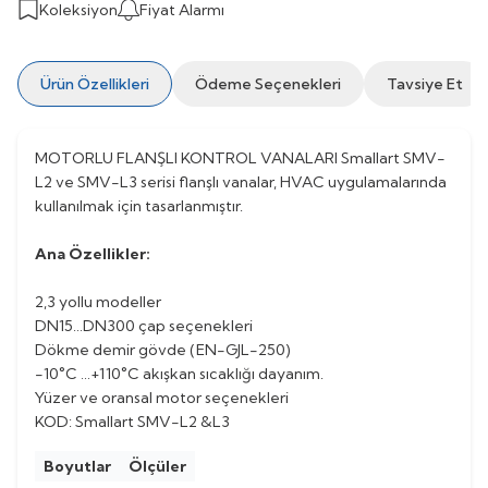
Koleksiyon
Fiyat Alarmı
Ürün Özellikleri
Ödeme Seçenekleri
Tavsiye Et
MOTORLU FLANŞLI KONTROL VANALARI Smallart SMV-
L2 ve SMV-L3 serisi flanşlı vanalar, HVAC uygulamalarında
kullanılmak için tasarlanmıştır.
Ana Özellikler:
2,3 yollu modeller
DN15…DN300 çap seçenekleri
Dökme demir gövde (EN-GJL-250)
-10°C …+110°C akışkan sıcaklığı dayanım.
Yüzer ve oransal motor seçenekleri
KOD: Smallart SMV-L2 &L3
Boyutlar
Ölçüler