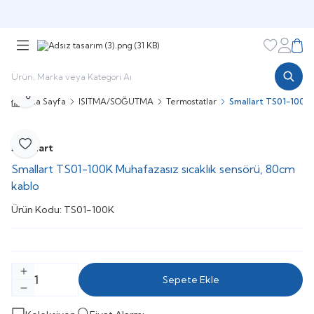
Şimdi sepette,
Aynı gün kargoda!
Favorileri
Hesabı
Sepe
Paylaş
Ana Sayfa
ISITMA/SOĞUTMA
Termostatlar
Smallart TS01-100K 
Smallart
Favoriye Ekle
Smallart TS01-100K Muhafazasız sıcaklık sensörü, 80cm
kablo
Ürün Kodu:
TS01-100K
Sepete Ekle