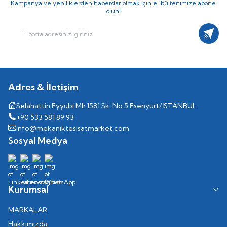
Kampanya ve yeniliklerden haberdar olmak için e-bültenimize abone
olun!
Kayıt
Adres & İletişim
Selahattin Eyyubi Mh.1581 Sk. No:5 Esenyurt/İSTANBUL
+90 533 581 89 93
info@mekaniktesisatmarket.com
Sosyal Medya
Kurumsal
MARKALAR
Hakkımızda