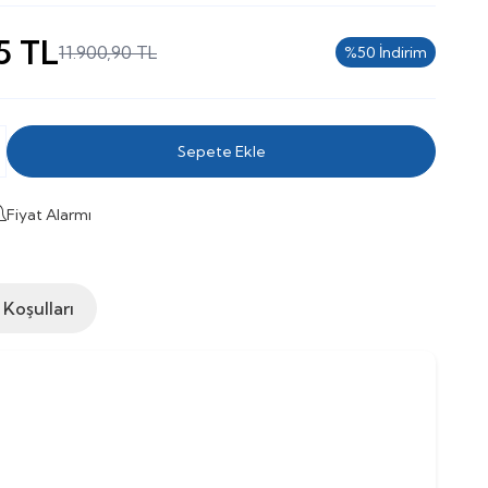
5
TL
11.900,90
TL
%
50
İndirim
Sepete Ekle
Fiyat Alarmı
 Koşulları