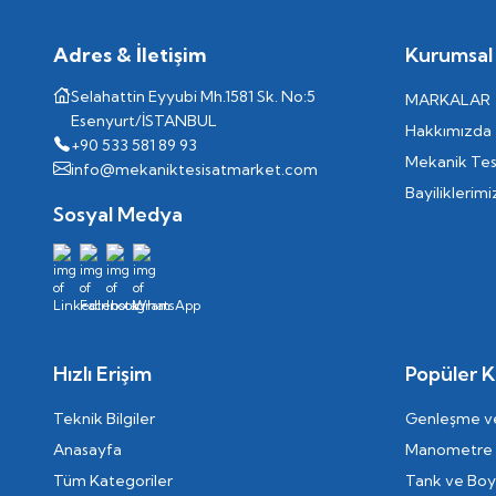
Adres & İletişim
Kurumsal
Selahattin Eyyubi Mh.1581 Sk. No:5
MARKALAR
Esenyurt/İSTANBUL
Hakkımızda
+90 533 581 89 93
Mekanik Tes
info@mekaniktesisatmarket.com
Bayiliklerimi
Sosyal Medya
Hızlı Erişim
Popüler K
Teknik Bilgiler
Genleşme ve
Anasayfa
Manometre
Tüm Kategoriler
Tank ve Boyl