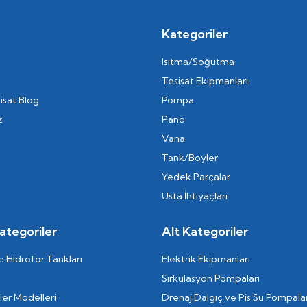
Kategoriler
Isıtma/Soğutma
Tesisat Ekipmanları
isat Blog
Pompa
z
Pano
Vana
Tank/Boyler
Yedek Parçalar
Usta İhtiyaçları
ategoriler
Alt Kategoriler
 Hidrofor Tankları
Elektrik Ekipmanları
Sirkülasyon Pompaları
er Modelleri
Drenaj Dalgıç ve Pis Su Pompalar