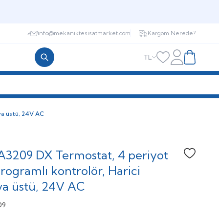
info@mekaniktesisatmarket.com
Kargom Nerede?
TL
Hesabım
Favorilerim
Sepetim
va üstü, 24V AC
 A3209 DX Termostat, 4 periyot
Favoriye
programlı kontrolör, Harici
va üstü, 24V AC
09