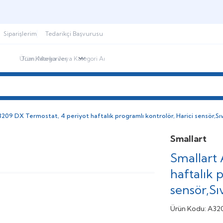
Şimdi sepette,
Aynı gün kargoda!
Siparişlerim
Tedarikçi Başvurusu
ndirimdekiler
İletişim
Blog
3209 DX Termostat, 4 periyot haftalık programlı kontrolör, Harici sensör,Sı
Smallart
Smallart
haftalık 
sensör,Sı
Ürün Kodu:
A32