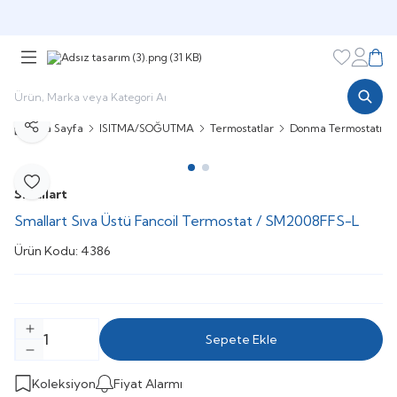
Şimdi sepette,
Aynı gün kargoda!
Favorileri
Hesabı
Sepe
Ana Sayfa
ISITMA/SOĞUTMA
Termostatlar
Donma Termostatı
Paylaş
Favoriye Ekle
Smallart
Smallart Sıva Üstü Fancoil Termostat / SM2008FFS-L
Ürün Kodu:
4386
Sepete Ekle
Koleksiyon
Fiyat Alarmı