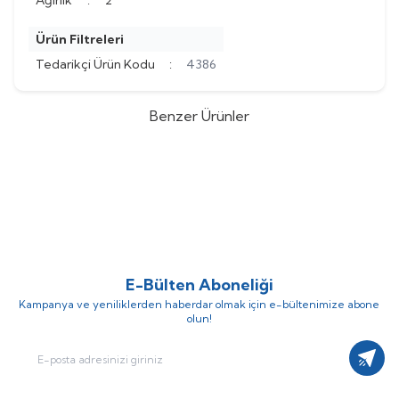
Ağırlık
:
2
Ürün Filtreleri
Tedarikçi Ürün Kodu
:
4386
Benzer Ürünler
Honeywell
Resideo
Honeywell
Resideo DT4 Dijital
%
Yeni
42
%
Yeni
38
Y6H910RW4055 Kablosuz Akıllı
Kablosuz OpenTherm Oda
(0)
(0)
Termostat / Modülasyonlu -
Termostatı - YT43MRFWT30
9.892,06
TL
6.261,06
TL
OpenTherm T6R
17.146,24
TL
10.098,48
TL
E-Bülten Aboneliği
Kampanya ve yeniliklerden haberdar olmak için e-bültenimize abone
olun!
Kayıt