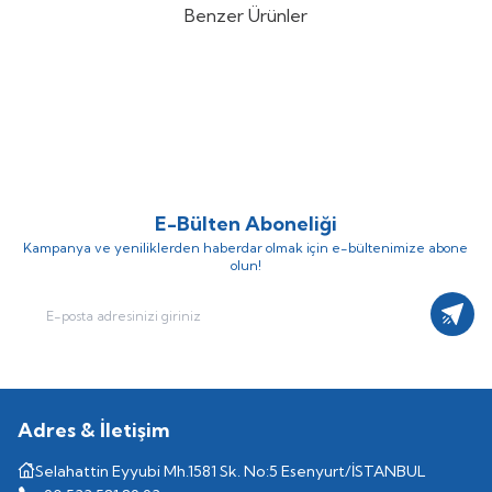
Benzer Ürünler
Honeywell
Resideo
Honeywell
Resideo DT4 Dijital
%
Yeni
42
%
Yeni
38
Y6H910RW4055 Kablosuz Akıllı
Kablosuz OpenTherm Oda
(0)
(0)
Termostat / Modülasyonlu -
Termostatı - YT43MRFWT30
9.892,06
TL
6.261,06
TL
OpenTherm T6R
17.146,24
TL
10.098,48
TL
E-Bülten Aboneliği
Kampanya ve yeniliklerden haberdar olmak için e-bültenimize abone
olun!
Kayıt
Adres & İletişim
Selahattin Eyyubi Mh.1581 Sk. No:5 Esenyurt/İSTANBUL