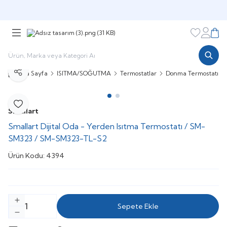
Şimdi sepette,
Aynı gün kargoda!
Favorileri
Hesabı
Sepe
Ana Sayfa
ISITMA/SOĞUTMA
Termostatlar
Donma Termostatı
Paylaş
Favoriye Ekle
Smallart
Smallart Dijital Oda - Yerden Isıtma Termostatı / SM-
SM323 / SM-SM323-TL-S2
Ürün Kodu:
4394
Sepete Ekle