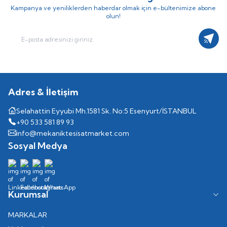
Kampanya ve yeniliklerden haberdar olmak için e-bültenimize abone
olun!
Kayıt
Adres & İletişim
Selahattin Eyyubi Mh.1581 Sk. No:5 Esenyurt/İSTANBUL
+90 533 581 89 93
info@mekaniktesisatmarket.com
Sosyal Medya
Kurumsal
MARKALAR