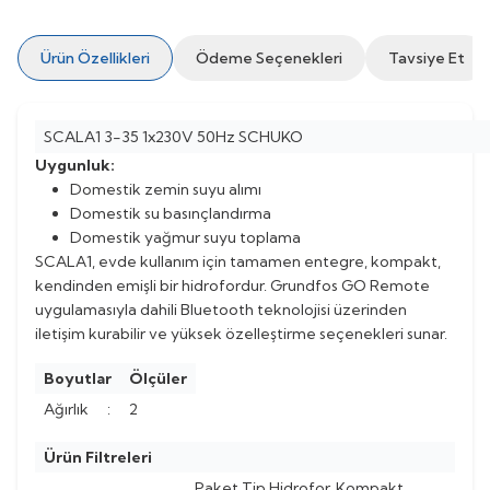
Ürün Özellikleri
Ödeme Seçenekleri
Tavsiye Et
SCALA1 3-35 1x230V 50Hz SCHUKO
Uygunluk:
Domestik zemin suyu alımı
Domestik su basınçlandırma
Domestik yağmur suyu toplama
SCALA1, evde kullanım için tamamen entegre, kompakt,
kendinden emişli bir hidrofordur. Grundfos GO Remote
uygulamasıyla dahili Bluetooth teknolojisi üzerinden
iletişim kurabilir ve yüksek özelleştirme seçenekleri sunar.
Boyutlar
Ölçüler
Ağırlık
:
2
Ürün Filtreleri
Paket Tip Hidrofor, Kompakt