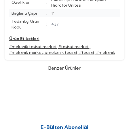
Özellikler
:
Hidrofor Ünitesi
Bağlantı Çapı
:
1"
Tedarikçi Ürün
:
437
Kodu
Ürün Etiketleri
#mekanik tesisat market
,
#tesisat market
,
#mekanik market
,
#mekanik tesisat
,
#tesisat
,
#mekanik
Benzer Ürünler
Grundfos
Grundfos CMBE TWIN
Grundfos
Grundfos CMBE TWIN
%
Yeni
60
%
Yeni
60
3-93 İkiz Gövdeli Frekans
3-62 İkiz Gövdeli Frekans
(0)
(0)
Konventörlü Hidrofor
Konventörlü Hidrofor
613.505,69
TL
575.124,48
TL
245.402,27
TL
230.049,79
TL
E-Bülten Aboneliği