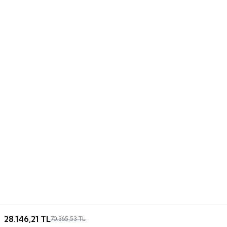
28.146,21
TL
70.365,53
TL