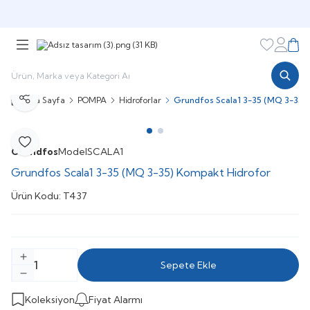
Şimdi sepette,
Aynı gün kargoda!
Favorileri
Hesabı
Sepe
Ana Sayfa
POMPA
Hidroforlar
Grundfos Scala1 3-35 (MQ 3-35)
Paylaş
Favoriye Ekle
Grundfos
Model
SCALA1
Grundfos Scala1 3-35 (MQ 3-35) Kompakt Hidrofor
Ürün Kodu:
T437
Sepete Ekle
Koleksiyon
Fiyat Alarmı