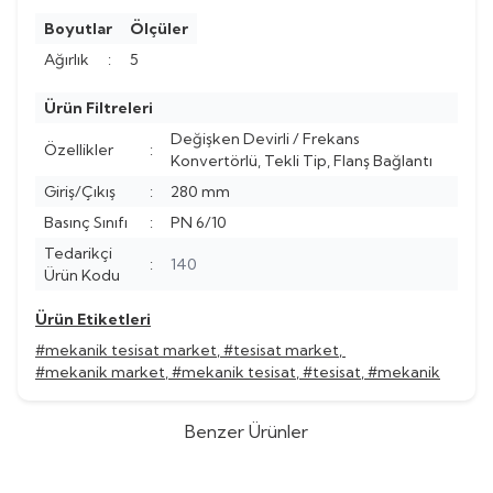
Boyutlar
Ölçüler
Ağırlık
:
5
Ürün Filtreleri
Değişken Devirli / Frekans
Özellikler
:
Konvertörlü, Tekli Tip, Flanş Bağlantı
Giriş/Çıkış
:
280 mm
Basınç Sınıfı
:
PN 6/10
Tedarikçi
:
140
Ürün Kodu
Ürün Etiketleri
#mekanik tesisat market
,
#tesisat market
,
#mekanik market
,
#mekanik tesisat
,
#tesisat
,
#mekanik
Benzer Ürünler
Grundfos
Grundfos MAGNA3
Grundfos
Grundfos MAGNA3
%
60
%
60