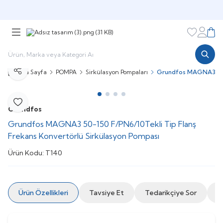
Şimdi sepette,
Aynı gün kargoda!
Favorileri
Hesabı
Sepe
Ana Sayfa
POMPA
Sirkülasyon Pompaları
Grundfos MAGNA3 50-1
Paylaş
Favoriye Ekle
Grundfos
Grundfos MAGNA3 50-150 F/PN6/10Tekli Tip Flanş
Frekans Konvertörlü Sirkülasyon Pompası
Ürün Kodu:
T140
Ürün Özellikleri
Tavsiye Et
Tedarikçiye Sor
İ