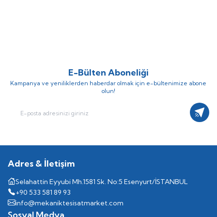
100-120 F/PN10 Tekli Tip Flanş
100-120 F/PN6 Tekli Tip Flanş
(0)
(0)
Frekans Konvertörlü Sirkülasyon
Frekans Konvertörlü Sirkülasyon
Pompası
Pompası
E-Bülten Aboneliği
Kampanya ve yeniliklerden haberdar olmak için e-bültenimize abone
olun!
Kayıt
Adres & İletişim
Selahattin Eyyubi Mh.1581 Sk. No:5 Esenyurt/İSTANBUL
+90 533 581 89 93
info@mekaniktesisatmarket.com
Sosyal Medya