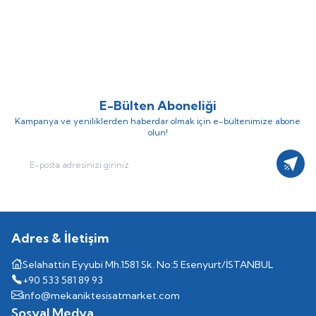
100-120 F/PN10 Tekli Tip Flanş
100-120 F/PN6 Tekli Tip Flanş
(0)
(0)
Frekans Konvertörlü Sirkülasyon
Frekans Konvertörlü Sirkülasyon
Pompası
Pompası
E-Bülten Aboneliği
Kampanya ve yeniliklerden haberdar olmak için e-bültenimize abone
olun!
Kayıt
Adres & İletişim
Selahattin Eyyubi Mh.1581 Sk. No:5 Esenyurt/İSTANBUL
+90 533 581 89 93
info@mekaniktesisatmarket.com
Sosyal Medya