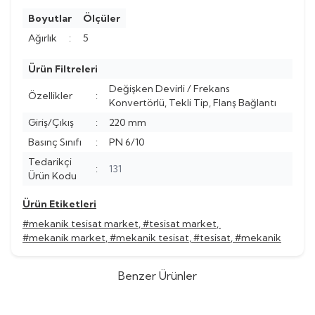
Boyutlar
Ölçüler
Ağırlık
:
5
Ürün Filtreleri
Değişken Devirli / Frekans
Özellikler
:
Konvertörlü, Tekli Tip, Flanş Bağlantı
Giriş/Çıkış
:
220 mm
Basınç Sınıfı
:
PN 6/10
Tedarikçi
:
131
Ürün Kodu
Ürün Etiketleri
#mekanik tesisat market
,
#tesisat market
,
#mekanik market
,
#mekanik tesisat
,
#tesisat
,
#mekanik
Benzer Ürünler
Grundfos
Grundfos MAGNA3
Grundfos
Grundfos MAGNA3
%
60
%
60