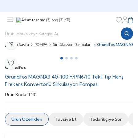
Şimdi sepette,
Aynı gün kargoda!
Favorileri
Hesabı
Sepe
Ana Sayfa
POMPA
Sirkülasyon Pompaları
Grundfos MAGNA3 40-1
Paylaş
Favoriye Ekle
Grundfos
Grundfos MAGNA3 40-100 F/PN6/10 Tekli Tip Flanş
Frekans Konvertörlü Sirkülasyon Pompası
Ürün Kodu:
T131
Ürün Özellikleri
Tavsiye Et
Tedarikçiye Sor
İ