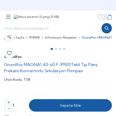
Şimdi sepette,
Aynı gün kargoda!
Favorileri
Hesabı
Sepe
Ana Sayfa
POMPA
Sirkülasyon Pompaları
Grundfos MAGNA1 40-6
Paylaş
Favoriye Ekle
Grundfos
Grundfos MAGNA1 40-60 F /PN10Tekli Tip Flanş
Frekans Konvertörlü Sirkülasyon Pompası
Ürün Kodu:
T58
Sepete Ekle