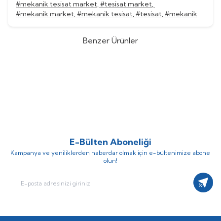
#mekanik tesisat market
,
#tesisat market
,
#mekanik market
,
#mekanik tesisat
,
#tesisat
,
#mekanik
Benzer Ürünler
Grundfos
Grundfos MAGNA3
Grundfos
Grundfos MAGNA3
%
60
%
60
100-120 F/PN10 Tekli Tip Flanş
100-120 F/PN6 Tekli Tip Flanş
(0)
(0)
Frekans Konvertörlü Sirkülasyon
Frekans Konvertörlü Sirkülasyon
Pompası
Pompası
E-Bülten Aboneliği
Kampanya ve yeniliklerden haberdar olmak için e-bültenimize abone
olun!
Kayıt