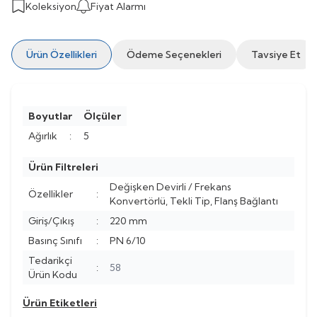
Koleksiyon
Fiyat Alarmı
Ürün Özellikleri
Ödeme Seçenekleri
Tavsiye Et
Boyutlar
Ölçüler
Ağırlık
:
5
Ürün Filtreleri
Değişken Devirli / Frekans
Özellikler
:
Konvertörlü, Tekli Tip, Flanş Bağlantı
Giriş/Çıkış
:
220 mm
Basınç Sınıfı
:
PN 6/10
Tedarikçi
:
58
Ürün Kodu
Ürün Etiketleri