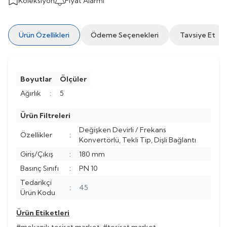
Koleksiyon
Fiyat Alarmı
Ürün Özellikleri
Ödeme Seçenekleri
Tavsiye Et
Boyutlar
Ölçüler
Ağırlık
:
5
Ürün Filtreleri
Değişken Devirli / Frekans
Özellikler
:
Konvertörlü, Tekli Tip, Dişli Bağlantı
Giriş/Çıkış
:
180 mm
Basınç Sınıfı
:
PN 10
Tedarikçi
:
45
Ürün Kodu
Ürün Etiketleri