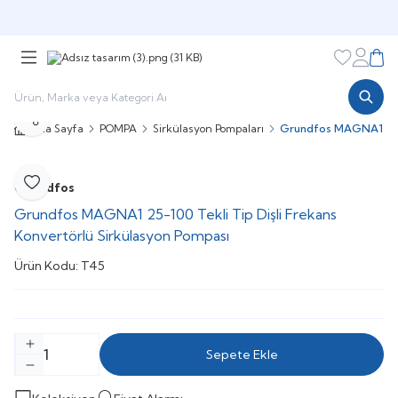
Şimdi sepette,
Aynı gün kargoda!
Favorileri
Hesabı
Sepe
Paylaş
Ana Sayfa
POMPA
Sirkülasyon Pompaları
Grundfos MAGNA1 25-10
Grundfos
Favoriye Ekle
Grundfos MAGNA1 25-100 Tekli Tip Dişli Frekans
Konvertörlü Sirkülasyon Pompası
Ürün Kodu:
T45
Sepete Ekle