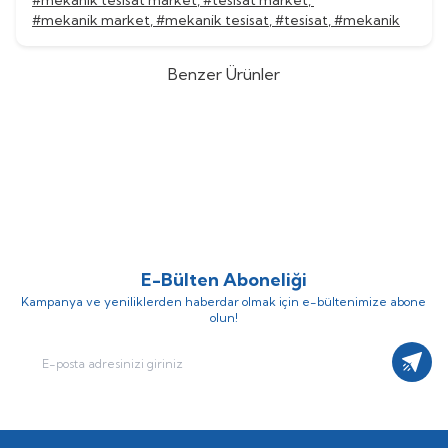
#mekanik tesisat market
,
#tesisat market
,
#mekanik market
,
#mekanik tesisat
,
#tesisat
,
#mekanik
Benzer Ürünler
Grundfos
Grundfos MAGNA3
Grundfos
Grundfos MAGNA3
%
60
%
60
100-120 F/PN10 Tekli Tip Flanş
100-120 F/PN6 Tekli Tip Flanş
(0)
(0)
Frekans Konvertörlü Sirkülasyon
Frekans Konvertörlü Sirkülasyon
Pompası
Pompası
E-Bülten Aboneliği
Kampanya ve yeniliklerden haberdar olmak için e-bültenimize abone
olun!
Kayıt