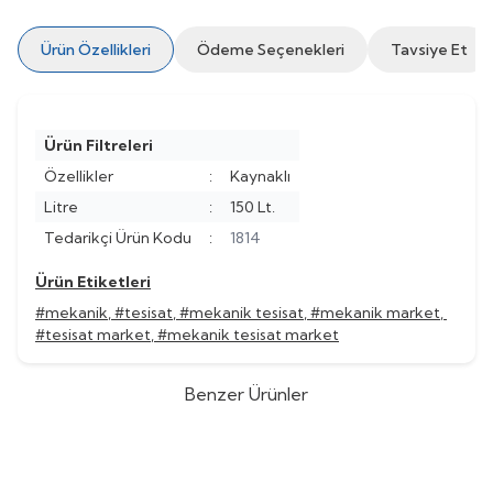
Ürün Özellikleri
Ödeme Seçenekleri
Tavsiye Et
Ürün Filtreleri
Özellikler
:
Kaynaklı
Litre
:
150 Lt.
Tedarikçi Ürün Kodu
:
1814
Ürün Etiketleri
#mekanik
,
#tesisat
,
#mekanik tesisat
,
#mekanik market
,
#tesisat market
,
#mekanik tesisat market
Benzer Ürünler
CALEFFI
CALEFFİ ÇOK
CALEFFI
CALEFFİ ÇOK
Yeni
%
Yeni
40
FONKSİYONLU HİDROLİK AYRICI
FONKSİYONLU HİDROLİK AYRICI
(0)
(0)
2”
1 1/2”