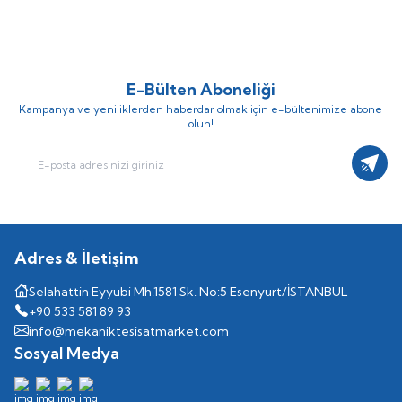
48.709,67
TL
39.136,75
TL
65.227,92
TL
E-Bülten Aboneliği
Kampanya ve yeniliklerden haberdar olmak için e-bültenimize abone
olun!
Kayıt
Adres & İletişim
Selahattin Eyyubi Mh.1581 Sk. No:5 Esenyurt/İSTANBUL
+90 533 581 89 93
info@mekaniktesisatmarket.com
Sosyal Medya