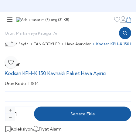
Şimdi sepette,
Aynı gün kargoda!
Favorileri
Hesabı
Sepe
Paylaş
Ana Sayfa
TANK/BOYLER
Hava Ayırıcılar
Kodsan KPH-K 150 Kayn
Kodsan
Favoriye Ekle
Kodsan KPH-K 150 Kaynaklı Paket Hava Ayırıcı
Ürün Kodu:
T1814
Sepete Ekle
Koleksiyon
Fiyat Alarmı