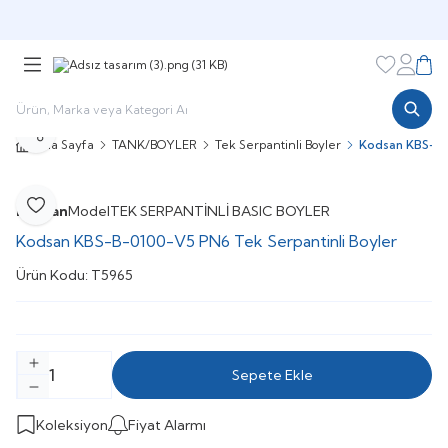
Şimdi sepette,
Aynı gün kargoda!
Favorileri
Hesabı
Sepe
Paylaş
Ana Sayfa
TANK/BOYLER
Tek Serpantinli Boyler
Kodsan KBS-B-
Kodsan
Model
TEK SERPANTİNLİ BASIC BOYLER
Favoriye Ekle
Kodsan KBS-B-0100-V5 PN6 Tek Serpantinli Boyler
Ürün Kodu:
T5965
Sepete Ekle
Koleksiyon
Fiyat Alarmı