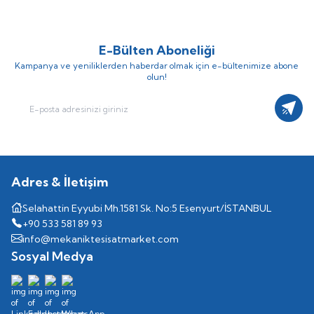
E-Bülten Aboneliği
Kampanya ve yeniliklerden haberdar olmak için e-bültenimize abone
olun!
Kayıt
Adres & İletişim
Selahattin Eyyubi Mh.1581 Sk. No:5 Esenyurt/İSTANBUL
+90 533 581 89 93
info@mekaniktesisatmarket.com
Sosyal Medya