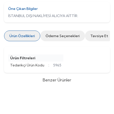
Öne Çıkan Bilgiler
İSTANBUL DIŞI NAKLİYESİ ALICIYA AİTTİR.
Ürün Özellikleri
Ödeme Seçenekleri
Tavsiye Et
Ürün Filtreleri
Tedarikçi Ürün Kodu
:
5965
Benzer Ürünler
Kodsan
Kodsan KBD-2500-V5
Kodsan
Kodsan KBS-3000-V5
%
28
%
28
PN10 Çift Serpantinli Boyler
PN10 Tek Serpantinli Boyler
(0)
(0)
388.560,20
TL
388.098,57
TL
279.763,34
TL
279.430,97
TL