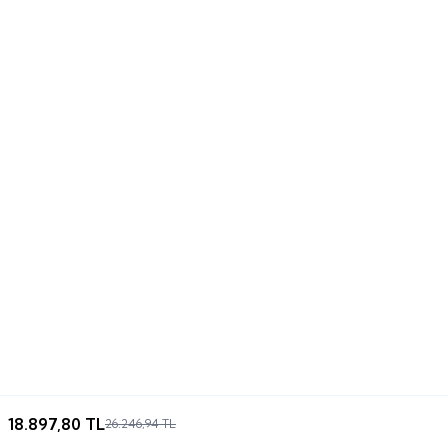
18.897,80
TL
26.246,94
TL