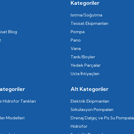
Kategoriler
Isıtma/Soğutma
Tesisat Ekipmanları
isat Blog
Pompa
z
Pano
Vana
Tank/Boyler
Yedek Parçalar
Usta İhtiyaçları
ategoriler
Alt Kategoriler
 Hidrofor Tankları
Elektrik Ekipmanları
Sirkülasyon Pompaları
er Modelleri
Drenaj Dalgıç ve Pis Su Pompalar
Hidrofor