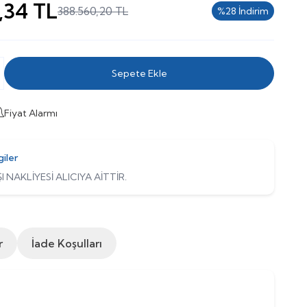
,34
TL
388.560,20
TL
%
28
İndirim
Sepete Ekle
Fiyat Alarmı
giler
I NAKLİYESİ ALICIYA AİTTİR.
r
İade Koşulları