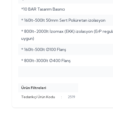
*10 BAR Tasarım Basıncı
* 160lt-500lt 50mm Sert Poliüretan izolasyon
* 800lt-2000lt İzomax (EKK) izolasyon (ErP regu
uygun)
* 160lt-500lt Ø100 Flanş
* 800lt-3000lt Ø400 Flanş
Ürün Filtreleri
Tedarikçi Ürün Kodu
:
2519