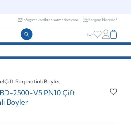
info@mekaniktesisatmarket.com
Kargom Nerede?
TL
Hesabım
Favorilerim
Sepetim
el
Çift Serpantinli Boyler
BD-2500-V5 PN10 Çift
Favoriye
li Boyler