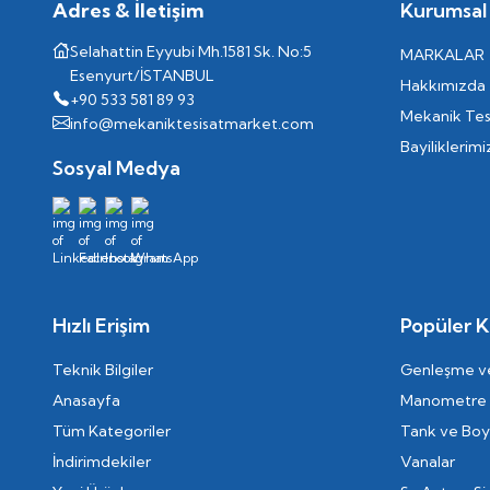
Adres & İletişim
Kurumsal
Selahattin Eyyubi Mh.1581 Sk. No:5
MARKALAR
Esenyurt/İSTANBUL
Hakkımızda
+90 533 581 89 93
Mekanik Tes
info@mekaniktesisatmarket.com
Bayiliklerimi
Sosyal Medya
Hızlı Erişim
Popüler K
Teknik Bilgiler
Genleşme ve
Anasayfa
Manometre
Tüm Kategoriler
Tank ve Boyl
İndirimdekiler
Vanalar