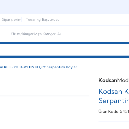
Şimdi sepette,
Aynı gün kargoda!
Siparişlerim
Tedarikçi Başvurusu
ndirimdekiler
İletişim
Blog
n KBD-2500-V5 PN10 Çift Serpantinli Boyler
Kodsan
Mod
Kodsan K
Serpantin
Ürün Kodu:
5451