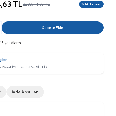
,63
TL
220.074,38
TL
%
40
İndirim
Sepete Ekle
Fiyat Alarmı
giler
I NAKLİYESİ ALICIYA AİTTİR.
r
İade Koşulları