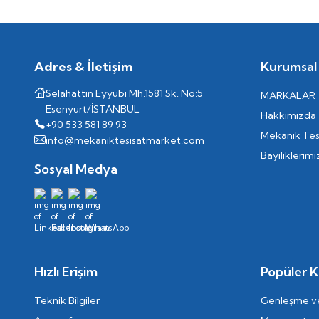
Adres & İletişim
Kurumsal
Selahattin Eyyubi Mh.1581 Sk. No:5
MARKALAR
Esenyurt/İSTANBUL
Hakkımızda
+90 533 581 89 93
Mekanik Tes
info@mekaniktesisatmarket.com
Bayiliklerimi
Sosyal Medya
Hızlı Erişim
Popüler K
Teknik Bilgiler
Genleşme ve