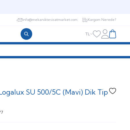
info@mekaniktesisatmarket.com
Kargom Nerede?
TL
Hesabım
Favorilerim
Sepetim
Logalux SU 500/5C (Mavi) Dik Tip
Favoriye
77