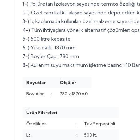
1-) Poliüretan İzolasyon sayesinde termos özelliği taş
2-) Özel cam katkılı alaşım sayesinde depo edilen ku
3-) İç kaplamada kullanılan özel malzeme sayesind
4-) Tüm ihtiyaçlara yönelik alternatif çözümler: opsiy
5-) 500 litre kapasite
6-) Yükseklik: 1870 mm
7-) Boyler Çapı: 780 mm
8-) Kullanım suyu maksimum işletme basıncı : 10 Bar
Boyutlar
Ölçüler
Boyutlar
:
780 x 1870 x 0
Ürün Filtreleri
Özellikler
:
Tek Serpantinli
Lt.
:
500 lt.