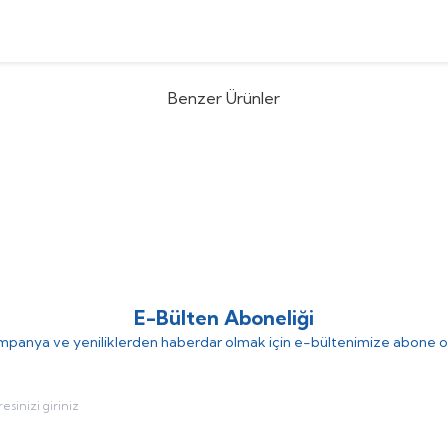
Benzer Ürünler
n
Kodsan KBS-3000-V5 PN10 Tek
Kodsan
%
28
Kodsan KBS-25
nli Boyler
Serpantinli Boyler
(0)
(0)
279.609,95
TL
241.600
,15
TL
335.555,69
TL
E-Bülten Aboneliği
panya ve yeniliklerden haberdar olmak için e-bültenimize abone o