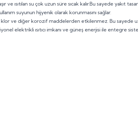
ır ve ısıtılan su çok uzun süre sıcak kalır.Bu sayede yakıt tasa
llanım suyunun hijyenik olarak korunmasını sağlar.
e klor ve diğer korozif maddelerden etkilenmez. Bu sayede u
onel elektrikli ısıtıcı imkanı ve güneş enerjisi ile entegre sis