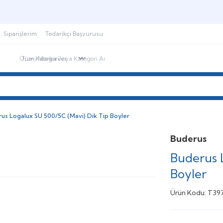
Şimdi sepette,
Aynı gün kargoda!
Siparişlerim
Tedarikçi Başvurusu
ndirimdekiler
İletişim
Blog
us Logalux SU 500/5C (Mavi) Dik Tip Boyler
Buderus
Buderus 
Boyler
Ürün Kodu:
T39