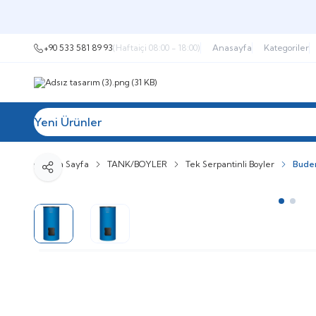
+90 533 581 89 93
(Haftaiçi 08:00 - 18:00)
Anasayfa
Kategoriler
Yeni Ürünler
Tüm Kategoriler
Müşteri Hizmetleri
İ
Ana Sayfa
TANK/BOYLER
Tek Serpantinli Boyler
Buder
Paylaş