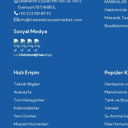
Selahattin Eyyubi Mh.1581 Sk. No:5
MARKALAR
Esenyurt/İSTANBUL
Hakkımızda
+90 533 581 89 93
Mekanik Tes
info@mekaniktesisatmarket.com
Bayiliklerimi
Sosyal Medya
Hızlı Erişim
Popüler K
Teknik Bilgiler
Genleşme ve
Anasayfa
Manometre
Tüm Kategoriler
Tank ve Boyl
İndirimdekiler
Vanalar
Yeni Ürünler
Su Arıtma Si
Müşteri Hizmetleri
Flex Hortum