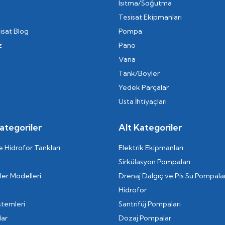
Isıtma/Soğutma
Tesisat Ekipmanları
isat Blog
Pompa
z
Pano
Vana
Tank/Boyler
Yedek Parçalar
Usta İhtiyaçları
ategoriler
Alt Kategoriler
 Hidrofor Tankları
Elektrik Ekipmanları
Sirkülasyon Pompaları
er Modelleri
Drenaj Dalgıç ve Pis Su Pompalar
Hidrofor
stemleri
Santrifüj Pompaları
lar
Dozaj Pompalar