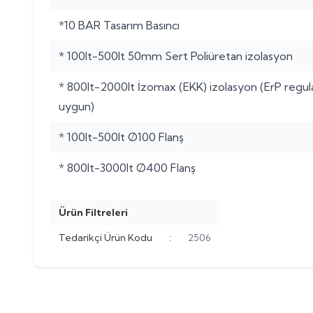
*10 BAR Tasarım Basıncı
* 100lt-500lt 50mm Sert Poliüretan izolasyon
* 800lt-2000lt İzomax (EKK) izolasyon (ErP regu
uygun)
* 100lt-500lt Ø100 Flanş
* 800lt-3000lt Ø400 Flanş
Ürün Filtreleri
Tedarikçi Ürün Kodu
:
2506