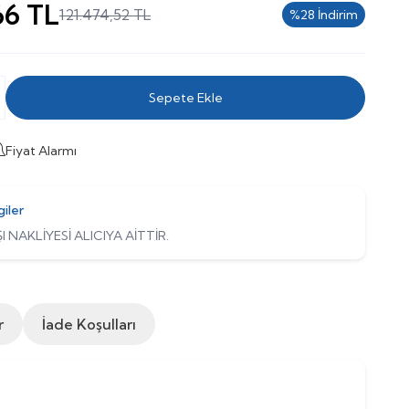
66
TL
121.474,52
TL
%
28
İndirim
Sepete Ekle
Fiyat Alarmı
giler
I NAKLİYESİ ALICIYA AİTTİR.
r
İade Koşulları