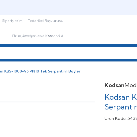
Şimdi sepette,
Aynı gün kargoda!
Siparişlerim
Tedarikçi Başvurusu
ndirimdekiler
İletişim
Blog
n KBS-1000-V5 PN10 Tek Serpantinli Boyler
Kodsan
Mod
Kodsan K
Serpantin
Ürün Kodu:
543