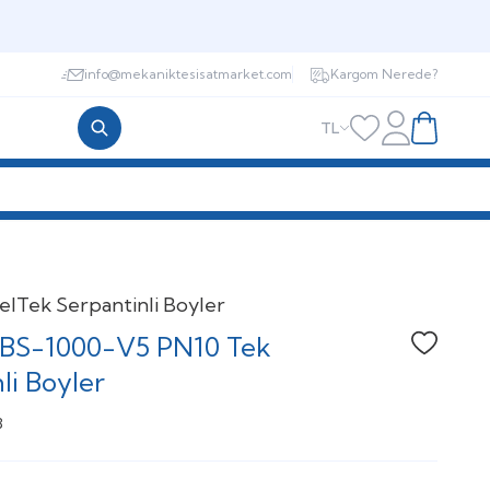
info@mekaniktesisatmarket.com
Kargom Nerede?
TL
Hesabım
Favorilerim
Sepetim
el
Tek Serpantinli Boyler
BS-1000-V5 PN10 Tek
Favoriye
li Boyler
8