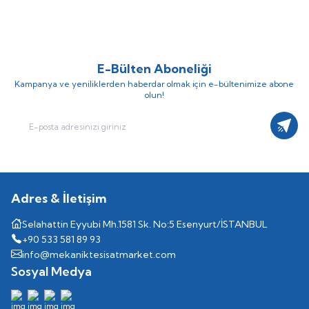
48.709,67
TL
39.136,75
TL
65.227,92
TL
E-Bülten Aboneliği
Kampanya ve yeniliklerden haberdar olmak için e-bültenimize abone
olun!
Kayıt
Adres & İletişim
Selahattin Eyyubi Mh.1581 Sk. No:5 Esenyurt/İSTANBUL
+90 533 581 89 93
info@mekaniktesisatmarket.com
Sosyal Medya