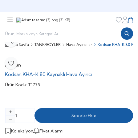
Şimdi sepette,
Aynı gün kargoda!
Favorileri
Hesabı
Sepe
Paylaş
Ana Sayfa
TANK/BOYLER
Hava Ayırıcılar
Kodsan KHA-K 80 Kayn
Kodsan
Favoriye Ekle
Kodsan KHA-K 80 Kaynaklı Hava Ayırıcı
Ürün Kodu:
T1775
Sepete Ekle
Koleksiyon
Fiyat Alarmı