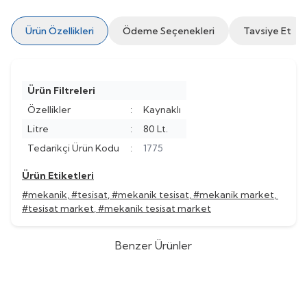
Ürün Özellikleri
Ödeme Seçenekleri
Tavsiye Et
Ürün Filtreleri
Özellikler
:
Kaynaklı
Litre
:
80 Lt.
Tedarikçi Ürün Kodu
:
1775
Ürün Etiketleri
#mekanik
,
#tesisat
,
#mekanik tesisat
,
#mekanik market
,
#tesisat market
,
#mekanik tesisat market
Benzer Ürünler
CALEFFI
CALEFFİ ÇOK
CALEFFI
CALEFFİ ÇOK
Yeni
%
Yeni
40
FONKSİYONLU HİDROLİK AYRICI
FONKSİYONLU HİDROLİK AYRICI
(0)
(0)
2”
1 1/2”